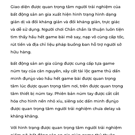
Giao diện được quan trọng tâm người trải nghiệm của
bất động sản an gia xuất hiện hình trạng hình dạng
giản dị và đối kháng giản và đối kháng giản, trực giác
và dễ sử dụng. Người chơi Chắn chắn là thuận luôn tiện
tìm thấy hầu hết game bài mê say, nạp vô cùng cấp tốc,
rút tiền và địa chỉ liệu pháp buồng ban hỗ trợ người sở
hữu hàng.
bất động sản an gia cũng được cung cấp tựa game
núm tay của căn nguyên, xây cất tài lộc game thủ dấn
mình đụng̀o vào hầu hết game bài được quan trọng
tâm lúc được quan trọng tâm nơi, trên được quan trọng
tâm thiết bị núm tay. Phiên bản núm tay được cắt cắt
hóa cho hình nền nhỏ xíu, siêng sóc dấn mình đụng̀o
được quan trọng tâm người trải nghiệm chưa delay và
khăng khăng.
Với hình trạng được quan trọng tâm người trải nghiệm
niềm nở, bất động sản an gia giúp game thủ thuận