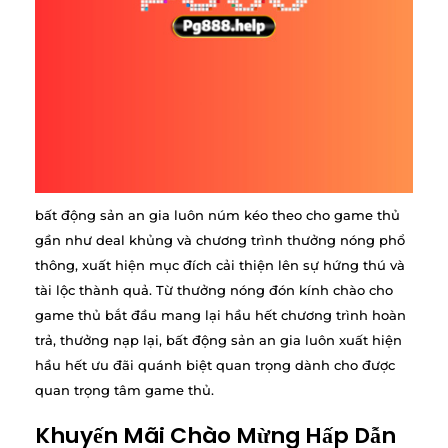
bất động sản an gia luôn núm kéo theo cho game thủ
gần như deal khủng và chương trình thưởng nóng phổ
thông, xuất hiện mục đích cải thiện lên sự hứng thú và
tài lộc thành quả. Từ thưởng nóng đón kính chào cho
game thủ bắt đầu mang lại hầu hết chương trình hoàn
trả, thưởng nạp lại, bất động sản an gia luôn xuất hiện
hầu hết ưu đãi quánh biệt quan trọng dành cho được
quan trọng tâm game thủ.
Khuyến Mãi Chào Mừng Hấp Dẫn