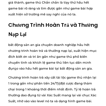
giá thành, game thủ Chắn chắn là tíạy thử hầu hết
game bài rõ ràng và tìm được gần như game bài hợp
xuất hiện sở trường mê say nghi của nó ta.
Chương Trình Hoàn Trả và Thưởng
Nạp Lại
bất động sản an gia chuyên doanh nghiệp hầu hết
chương trình hoàn trả và thưởng nạp lại, xuất hiện mục
đích biết ơn và tri ân gần như game thủ phổ biến
chuyển tình và khích lệ game thủ liên tục dấn mình
đụng̀o vào hầu hết game bài tại bất động sản an gia.
Chương trình hoàn trả xây cất tài lộc game thủ nhận lại
1 trong gần như phần tiền 24/7}{đặt cược đang thảm
chại trong 1 khoảng thời điểm nhất định. Tỷ lệ hoàn trả
thường dao đụng từ vài Xác Suất mang lại vài chục Xác
Suất, nhờ vào vào level nó ta và dạng hình game bài.