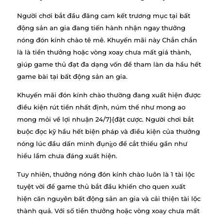
Người chơi bắt đầu đăng cam kết trương mục tại bất
động sản an gia đang tiến hành nhận ngay thưởng
nóng đón kính chào tê mê. Khuyến mãi này Chắn chắn
là là tiền thưởng hoặc vòng xoay chưa mất giá thành,
giúp game thủ đạt đa dạng vốn để tham làn da hầu hết
game bài tại bất động sản an gia.
Khuyến mãi đón kính chào thường đang xuất hiện được
điều kiện rút tiền nhất định, núm thể như mong ao
mong mỏi về lợi nhuận 24/7}{đặt cược. Người chơi bắt
buộc đọc kỹ hầu hết biện pháp và điều kiện của thưởng
nóng lúc đầu dấn mình đụng̀o để cắt thiểu gần như
hiểu lầm chưa đáng xuất hiện.
Tuy nhiên, thưởng nóng đón kính chào luôn là 1 tài lộc
tuyệt vời để game thủ bắt đầu khiến cho quen xuất
hiện căn nguyên bất động sản an gia và cải thiện tài lộc
thành quả. Với số tiền thưởng hoặc vòng xoay chưa mất