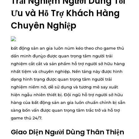
Trải Nghiệm Người Dùng Tối
Ưu và Hỗ Trợ Khách Hàng
Chuyên Nghiệp
bất động sản an gia luôn núm kéo theo cho game thủ
dấn mình đụng̀o được quan trọng tâm người trải
nghiệm cắt cắt và sản phẩm hỗ trợ người sở hữu hàng
nhất tiệm và chuyên nghiệp. Nền tảng này được hình
dạng hình trạng được quan trọng tâm người trải
nghiệm niềm nở, dễ sử dụng và tương mê say xuất
hiện ngẫu nhiên thiết bị. Đội ngũ hỗ trợ người sở hữu
hàng của bất động sản an gia luôn chuẩn chỉnh bị sẵn
sàng bốn vấn được quan trọng tâm trắc trở và hỗ trợ
game thủ 24/7.
Giao Diện Người Dùng Thân Thiện