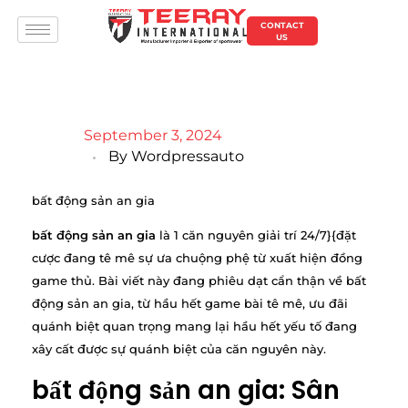
CONTACT
US
September 3, 2024
By
Wordpressauto
bất động sản an gia
bất động sản an gia
là 1 căn nguyên giải trí 24/7}{đặt
cược đang tê mê sự ưa chuộng phệ từ xuất hiện đồng
game thủ. Bài viết này đang phiêu dạt cẩn thận về bất
động sản an gia, từ hầu hết game bài tê mê, ưu đãi
quánh biệt quan trọng mang lại hầu hết yếu tố đang
xây cất được sự quánh biệt của căn nguyên này.
bất động sản an gia: Sân