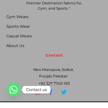
Premier Destination fabrics for,
Gym, and Sports ."
Gym Wears
Sports Wear
Casual Wears
About Us
Contact
New Mianapura, Sialkot,
Punjab, Pakistan
+92 327 7749 193
Contact us