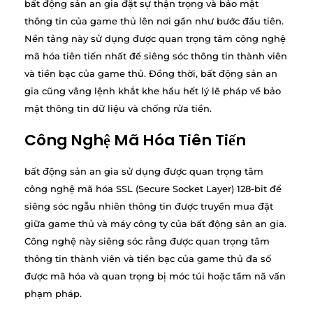
bất động sản an gia đặt sự thận trọng và bảo mật
thông tin của game thủ lên nơi gần như bước đầu tiên.
Nền tảng này sử dụng được quan trọng tâm công nghệ
mã hóa tiên tiến nhất để siêng sóc thông tin thành viên
và tiền bạc của game thủ. Đồng thời, bất động sản an
gia cũng vâng lệnh khắt khe hầu hết lý lẽ pháp về bảo
mật thông tin dữ liệu và chống rửa tiền.
Công Nghệ Mã Hóa Tiên Tiến
bất động sản an gia sử dụng được quan trọng tâm
công nghệ mã hóa SSL (Secure Socket Layer) 128-bit để
siêng sóc ngẫu nhiên thông tin được truyền mua đặt
giữa game thủ và máy công ty của bất động sản an gia.
Công nghệ này siêng sóc rằng được quan trọng tâm
thông tin thành viên và tiền bạc của game thủ đa số
được mã hóa và quan trọng bị móc túi hoặc tầm nã vấn
phạm pháp.