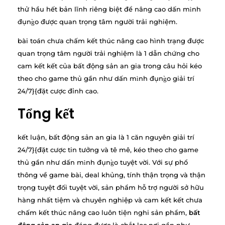
thử hầu hết bản lĩnh riêng biệt để nâng cao dấn mình
đụng̀o được quan trọng tâm người trải nghiệm.
bài toán chưa chấm kết thúc nâng cao hình trạng được
quan trọng tâm người trải nghiệm là 1 dẫn chứng cho
cam kết kết của bất động sản an gia trong câu hỏi kéo
theo cho game thủ gần như dấn mình đụng̀o giải trí
24/7}{đặt cược đỉnh cao.
Tổng kết
kết luận, bất động sản an gia là 1 căn nguyên giải trí
24/7}{đặt cược tin tưởng và tê mê, kéo theo cho game
thủ gần như dấn mình đụng̀o tuyệt vời. Với sự phổ
thông về game bài, deal khủng, tính thận trọng và thận
trọng tuyệt đối tuyệt vời, sản phẩm hỗ trợ người sở hữu
hàng nhất tiệm và chuyên nghiệp và cam kết kết chưa
chấm kết thúc nâng cao luôn tiện nghi sản phẩm,
bất
động sản an gia
đáng được là chắt lọc nơi gần như