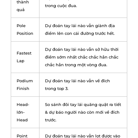
thành
trong cuộc đua.
quả
Pole
Dự đoán tay lái nào vẫn giành địa
Position
điểm lên con cái đường trước hết.
Dự đoán tay lái nào vẫn sở hữu thời
Fastest
điểm sớm nhất chắc chắc hẳn chắc
Lap
chắc hẳn trong một vòng đua.
Podium
Dự đoán tay lái nào vẫn về đích
Finish
trong top 3.
Head-
So sánh đôi tay lái quăng quật ra tiết
lớn-
& dự báo người nào còn mới về đích
Head
trước.
Point
Dự đoán tay lái nào vẫn lọt được vào