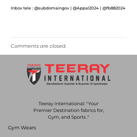
Inbox tele : @subdomaingov | @Appal2024 | @fb882024
Comments are closed.
Teeray International: "Your
Premier Destination fabrics for,
Gym, and Sports ."
Gym Wears