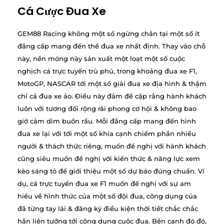
Cá Cược Đua Xe
GEM88 Racing không một số ngừng chân tại một số ít
đẳng cấp mang đến thể đua xe nhất định. Thay vào chỗ
này, nền móng này sản xuất một loạt một số cuộc
nghịch cá trực tuyến trù phú, trong khoảng đua xe F1,
MotoGP, NASCAR tới một số giải đua xe địa hình & thậm
chí cả đua xe ảo. Điều này đảm đề cập rằng hành khách
luôn với tương đối rộng rãi phong cơ hội & không bao
giờ cảm dìm buồn rầu. Mỗi đẳng cấp mang đến hình
đua xe lại với tới một số khía cạnh chiếm phần nhiều
người & thách thức riêng, muốn đề nghị với hành khách
cũng siêu muốn đề nghị với kiến thức & năng lực xem
kèo sáng tỏ để giới thiệu một số dự báo đúng chuẩn. Ví
dụ, cá trực tuyến đua xe F1 muốn đề nghị với sự am
hiểu về hình thức của một số đội đua, công dụng của
đã từng tay lái & đăng ký điều kiện thời tiết chắc chắc
hẳn liên tưởng tới công dụng cuộc đua. Bên cạnh đó đó,