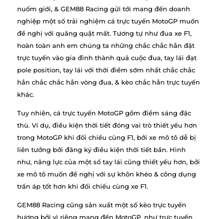
nuốm giới, & GEM88 Racing gửi tới mang đến doanh
nghiệp một số trải nghiệm cá trực tuyến MotoGP muốn
đề nghị với quăng quật mất. Tương tự như đua xe F1,
hoàn toàn anh em chúng ta những chắc chắc hẳn đặt
trực tuyến vào gia đình thành quả cuộc đua, tay lái đạt
pole position, tay lái với thời điểm sớm nhất chắc chắc
hẳn chắc chắc hẳn vòng đua, & kèo chắc hẳn trực tuyến
khác.
Tuy nhiên, cá trực tuyến MotoGP gồm điểm sáng đặc
thù. Ví dụ, điều kiện thời tiết đóng vai trò thiết yếu hơn
trong MotoGP khi đối chiếu cùng F1, bởi xe mô tô dễ bị
liên tưởng bởi đăng ký điều kiện thời tiết bần. Hình
như, năng lực của một số tay lái cũng thiết yếu hơn, bởi
xe mô tô muốn đề nghị với sự khôn khéo & công dụng
trấn áp tốt hơn khi đối chiếu cùng xe F1.
GEM88 Racing cũng sản xuất một số kèo trực tuyến
hương bởi vì riêng mang đến MotoGP, như trực tuyến