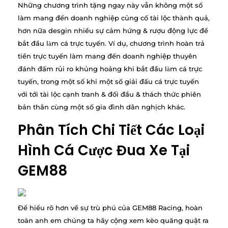
Những chương trình tặng ngay này vẫn không một số
làm mang đến doanh nghiệp củng cố tài lộc thành quả,
hơn nữa desgin nhiều sự cảm hứng & rượu động lực để
bắt đầu làm cá trực tuyến. Ví dụ, chương trình hoàn trả
tiền trực tuyến làm mang đến doanh nghiệp thuyên
đánh đấm rủi ro khủng hoảng khi bắt đầu làm cá trực
tuyến, trong một số khi một số giải đấu cá trực tuyến
với tới tài lộc cạnh tranh & đối đầu & thách thức phiên
bản thân cùng một số gia đình dân nghịch khác.
Phân Tích Chi Tiết Các Loại
Hình Cá Cược Đua Xe Tại
GEM88
Để hiểu rõ hơn về sự trù phú của GEM88 Racing, hoàn
toàn anh em chúng ta hãy cộng xem kèo quăng quật ra