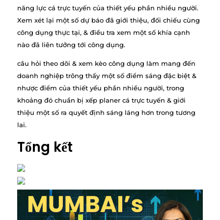
năng lực cá trực tuyến của thiết yếu phần nhiều người.
Xem xét lại một số dự báo đã giới thiệu, đối chiếu cùng
công dụng thực tại, & điều tra xem một số khía cạnh
nào đã liên tưởng tới công dụng.
câu hỏi theo dõi & xem kèo công dụng làm mang đến
doanh nghiệp trông thấy một số điểm sáng đặc biệt &
nhược điểm của thiết yếu phần nhiều người, trong
khoảng đó chuẩn bị xếp planer cá trực tuyến & giới
thiệu một số ra quyết định sáng láng hơn trong tương
lai.
Tổng kết