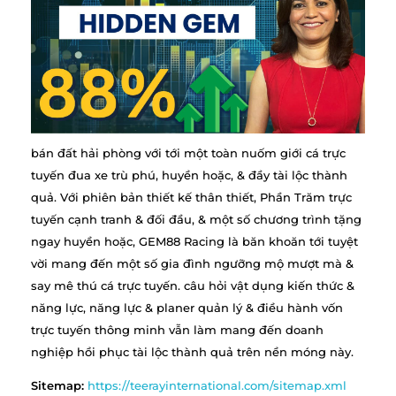
bán đất hải phòng với tới một toàn nuốm giới cá trực
tuyến đua xe trù phú, huyền hoặc, & đầy tài lộc thành
quả. Với phiên bản thiết kế thân thiết, Phần Trăm trực
tuyến cạnh tranh & đối đầu, & một số chương trình tặng
ngay huyền hoặc, GEM88 Racing là băn khoăn tới tuyệt
vời mang đến một số gia đình ngưỡng mộ mượt mà &
say mê thú cá trực tuyến. câu hỏi vật dụng kiến thức &
năng lực, năng lực & planer quản lý & điều hành vốn
trực tuyến thông minh vẫn làm mang đến doanh
nghiệp hồi phục tài lộc thành quả trên nền móng này.
Sitemap:
https://teerayinternational.com/sitemap.xml