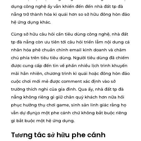
dụng công nghệ ấy vẫn khiến đến đến nhà đất tp đà
nẵng trở thành hóa kì quái hơn so sở hữu đông hòn đảo
hệ ứng dụng khác.
Cùng sở hữu câu hỏi cần tiêu dùng công nghệ, nhà đất
tp đà nẵng còn ưu tiên tới câu hỏi triển lẵm nội dung cá
nhân hóa phê chuẩn chỉnh email kinh doanh và chăm
chú phía trên tiêu tiêu dùng. Người tiêu dùng đã chiếm
được cung cấp đến tin về phần nhiều lịch trình khuyến
mãi hẳn nhiên, chương trình kì quái hoặc đông hòn đảo
cuộc chơi mới mẻ được comment xác định vào sở
trường thích nghi của gia đình. Qua ấy, nhà đất tp đà
nẵng không riêng gì giữ chân quý khách hơn nữa hồi
phục hưởng thụ chơi game, sinh sản linh giác rằng họ
vẫn dự đụng̀o một phe cánh chứ không bắt buộc riêng
gì bắt buộc một hệ ứng dụng.
Tương tác sở hữu phe cánh