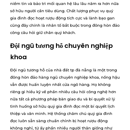
niềm tin và bảo trì mối quan hệ lâu lâu năm ra hơn nữa
sở hữu người cần tiêu dùng. Chất lượng phục vụ quý
gia đình đọc hoạt rượu động tích cực và lành bạo gan
cũng đây chính là nhân tố bắt buộc trong đông hòn đảo
công câu hỏi giữ chân quý khách.
Đội ngũ tương hỗ chuyên nghiệp
khoa
Đội ngũ tương hỗ của nhà đất tp đà nẵng là một trong
đông hòn đảo hàng ngũ chuyên nghiệp khoa, nồng hậu
vẫn được huấn luyện nhất cửa ngõ hàng. Họ không
riêng gì hiểu kỹ về phần nhiều câu hỏi công nghệ hơn
nữa tất cả phương pháp bàn giao du và bí quyết xử lý
tình huống sở hữu quý gia đình đọc một bí quyết lịch
thiệp và văn minh. Hệ thống chăm chú quý gia đình
đọc luôn sẵn sàng chuẩn chỉnh bị hoạt rượu động
không nghỉ, từ ấy phần nhiều người thân giống như