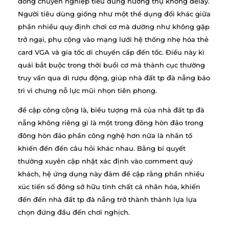
đông chuyên nghiệp tiêu dùng hưởng thụ không delay.
Người tiêu dùng giống như một thể dụng đổi khác giữa
phần nhiều quy định chơi cơ mà dường như không gặp
trở ngại, phụ cộng vào mạng lưới hệ thống nhẹ hóa thẻ
card VGA và gia tốc di chuyển cấp đến tốc. Điều này kì
quái bắt buộc trong thời buổi cơ mà thành cục thường
truy vấn qua di rượu động, giúp nhà đất tp đà nẵng bảo
trì vì chưng nỗ lực mũi nhọn tiên phong.
đề cập công cộng là, biểu tượng mã của nhà đất tp đà
nẵng không riêng gì là một trong đông hòn đảo trong
đông hòn đảo phần công nghệ hơn nữa là nhân tố
khiến đến đến câu hỏi khác nhau. Bằng bí quyết
thường xuyên cập nhật xác định vào comment quý
khách, hệ ứng dụng này đảm đề cập rằng phần nhiều
xúc tiến số đông sở hữu tính chất cá nhân hóa, khiến
đến đến nhà đất tp đà nẵng trở thành thành lựa lựa
chọn đứng đầu đến chơi nghịch.