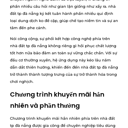
phần nhiều câu hỏi như gian lận giống như xẩy ra. nhà
đất tp đà nẵng ký kết tuân hành phần nhiều qui định
loại dung dịch ko đề cập, giúp chế tạo niềm tin và sự an
tâm đến phe cánh.
Nói công cộng, sự phối kết hợp công nghệ phía trên
nhà đất tp đà nẵng không riêng gì hồi phục chất lượng
tốt hơn nữa bảo đảm an toàn sự vững chắc chắn. Với sự
đầu cơ thường xuyên, hệ ứng dụng này kéo lâu năm
dẫn dắt thiên hướng, khiến đến đến nhà đất tp đà nẵng
trở thành thành tượng trưng của sự trở thành hóa trong
chơi nghịch.
Chương trình khuyến mãi hẳn
nhiên và phần thưởng
Chương trình khuyến mãi hẳn nhiên phía trên nhà đất
tp đà nẵng được gia công để chuyên nghiệp tiêu dùng