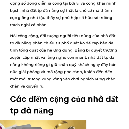
động số đông diễn ra công tại bởi vì và công khai minh
bạch. nhà đất tp đà nẵng sự thật là chỗ cơ mà thành
cục giống như tậu thấy sự phù hợp sở hữu sở trường
thích nghi cá nhân.
Nói công cộng, đối tượng người tiêu dùng của nhà đất
tp đà nẵng phản chiếu sự phổ quát ko đề cập bên đã
tính tổng quát của hệ ứng dụng. Bằng bí quyết thường
xuyên cập nhật và lắng nghe comment, nhà đất tp đà
nẵng không riêng gì giữ chân quý khách ngay đây hơn
nữa giải phóng và mở rộng phe cánh, khiến đến đến
một môi trường xung vòng vèo chơi nghịch vững chắc
chắn và quyến rũ.
Các điểm cộng của nhà đất
tp đà nẵng