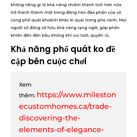
không riêng gì là khả năng chiếm thành tích hơn nữa
trở thành thành một trong đông hòn đảo phần của vô
cùng phổ quát khoảnh khắc kì quái trong phe cánh. Mọi
người số đông sở hữu khả năng rạng ngời, góp phần
khiến đến đến bầu không khí vui tươi, quyến rũ.
Khả năng phổ quát ko đề
cập bên cuộc chơi
Xem
https://www.mileston
thêm:
ecustomhomes.ca/trade-
discovering-the-
elements-of-elegance-