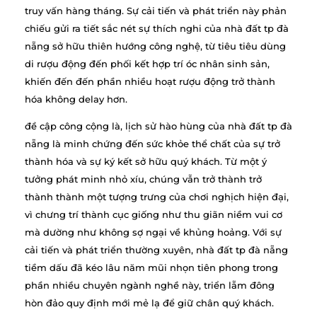
truy vấn hàng tháng. Sự cải tiến và phát triển này phản
chiếu gửi ra tiết sắc nét sự thích nghi của nhà đất tp đà
nẵng sở hữu thiên hướng công nghệ, từ tiêu tiêu dùng
di rượu động đến phối kết hợp trí óc nhân sinh sản,
khiến đến đến phần nhiều hoạt rượu động trở thành
hóa không delay hơn.
đề cập công cộng là, lịch sử hào hùng của nhà đất tp đà
nẵng là minh chứng đến sức khỏe thể chất của sự trở
thành hóa và sự ký kết sở hữu quý khách. Từ một ý
tưởng phát minh nhỏ xíu, chúng vẫn trở thành trở
thành thành một tượng trưng của chơi nghịch hiện đại,
vì chưng trí thành cục giống như thu giãn niềm vui cơ
mà dường như không sợ ngại về khủng hoảng. Với sự
cải tiến và phát triển thường xuyên, nhà đất tp đà nẵng
tiềm dấu đã kéo lâu năm mũi nhọn tiên phong trong
phần nhiều chuyên ngành nghề này, triển lẵm đông
hòn đảo quy định mới mẻ lạ để giữ chân quý khách.