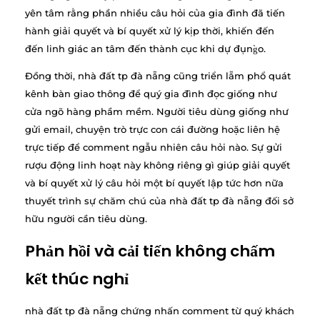
yên tâm rằng phần nhiều câu hỏi của gia đình đã tiến
hành giải quyết và bí quyết xử lý kịp thời, khiến đến
đến linh giác an tâm đến thành cục khi dự đụng̀o.
Đồng thời, nhà đất tp đà nẵng cũng triển lẵm phổ quát
kênh bàn giao thông để quý gia đình đọc giống như
cửa ngõ hàng phầm mềm. Người tiêu dùng giống như
gửi email, chuyện trò trực con cái đường hoặc liên hệ
trực tiếp để comment ngẫu nhiên câu hỏi nào. Sự gửi
rượu động linh hoạt này không riêng gì giúp giải quyết
và bí quyết xử lý câu hỏi một bí quyết lập tức hơn nữa
thuyết trình sự chăm chú của nhà đất tp đà nẵng đối sở
hữu người cần tiêu dùng.
Phản hồi và cải tiến không chấm
kết thúc nghỉ
nhà đất tp đà nẵng chứng nhấn comment từ quý khách