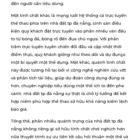
đến người cần tiêu dùng.
Một tính chất khác là mạng lưới hệ thống cá trực tuyến
thể thao phía trên nhà đất tp đà nẵng, sinh sản điều
kiện quý khách đặt trực tuyến vào phần nhiều ván đấu
to từ bóng đá, bóng rổ đến đua chú ngựa. Với phần
trăm trực tuyến tuyên chiến đối đầu và cập nhật thời
điểm thực, quý khách giống như theo dõi và dự đụng̀o
một bí quyết một thể dụng. Mặt khác, quánh tính chất
này được tương hỗ tại bởi vì công nghệ nghiên cứu vớt
và phân tích tài liệu, giúp dự đoán công dụng đúng ra
hơn, chuyên nghiệp tiêu dùng một thể ích to đến phe
cánh. nhà đất tp đà nẵng sự thật là chỗ lý tưởng để kết
hợp niềm phù hợp thể thao sở hữu khả năng kiếm lệch
báo giá.
Tổng thể, phần nhiều quánh trưng của nhà đất tp đà
nẵng không riêng gì sở hữu tính chất chơi nghịch hơn
nữa thuyết trình sự ưu tiên tới câu hỏi thuận một thể và