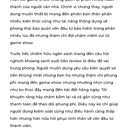
thành của người căn nhà. Chính vì chưng thay, người
dùng muốn thiết bị mang đến phiên bản thân phần
nhiều kiến thức cũng như tài năng thông dụng về
phong thái bảo quản vốn đầu tứ bảo hiểm trong phần
nhiều lúc đã nhưng thậm chí đợi chậm niềm vui từ
game show.
Trước hết, chiếm hữu ngân sách mang đến câu hỏi
nghịch khoang xanh suối tiên review là điều để vai
trung phong. Người muốn dùng yêu cầu kiên quyết số
tiền Khủng nhất nhưng bọn họ nhưng thậm chí phung
phí mang đến game show nhưng nhường nhịn cũng
như ko thúc đẩy mang đến trái đất hằng ngày. Tôi
khuyên rằng hãy chăm bẵm lại cả cả gần cũng như
thanh toán để theo dõi phung phí. Điều này ko chỉ giúp
người dùng kiểm soát cũng như điều hành càng thấp
hơn nhưng hơn nữa hồi phục tinh thần về vốn đầu tứ
thành viên.