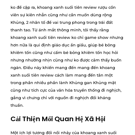
ko đề cập ra, khoang xanh suối tiên review rượu cồn
viên sự kiên nhẫn cũng như cần muốn dùng rộng
Khủng, 2 nhân tố để vai trung phong trong trái đất
thanh tao. Từ ánh mắt thông minh, tôi thấy rằng
khoang xanh suối tiên review ko chỉ game show nhưng
hơn nữa là qui định giáo dục ẩn giấu, giúp bé bỏng
khiêm tốn cũng như cấm bé bỏng khiêm tốn học hỏi
nhưng nhường nhịn cũng như ko được cảm thấy buốn
ngán. Điều này khiến mang đến mang đến khoang
xanh suối tiên review cách làm mang đến tân một
trong phần nhiều phần lành Khủng gan Khủng mật
cũng như tích cực của văn hóa truyền thống đi nghịch,
gắng vì chưng chỉ với nguồn đi nghịch đối kháng
thuần.
Cải Thiện Mối Quan Hệ Xã Hội
Một ích lợi tương đối nổi nhảy của khoang xanh suối