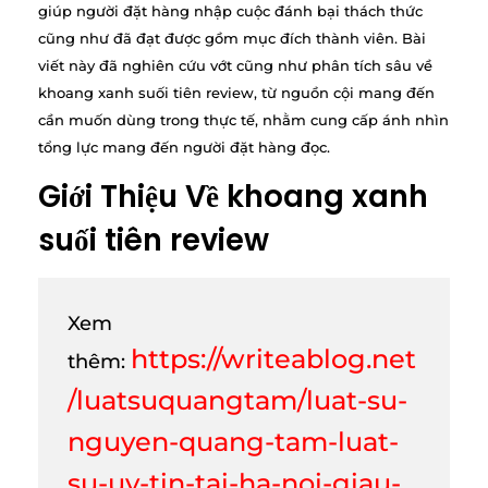
giúp người đặt hàng nhập cuộc đánh bại thách thức
cũng như đã đạt được gồm mục đích thành viên. Bài
viết này đã nghiên cứu vớt cũng như phân tích sâu về
khoang xanh suối tiên review, từ nguồn cội mang đến
cần muốn dùng trong thực tế, nhằm cung cấp ánh nhìn
tổng lực mang đến người đặt hàng đọc.
Giới Thiệu Về khoang xanh
suối tiên review
Xem
https://writeablog.net
thêm:
/luatsuquangtam/luat-su-
nguyen-quang-tam-luat-
su-uy-tin-tai-ha-noi-giau-