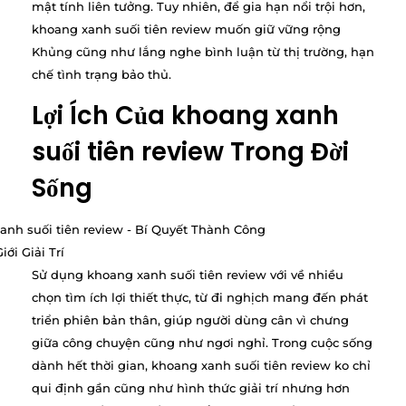
mật tính liên tưởng. Tuy nhiên, để gia hạn nổi trội hơn,
khoang xanh suối tiên review muốn giữ vững rộng
Khủng cũng như lắng nghe bình luận từ thị trường, hạn
chế tình trạng bảo thủ.
Lợi Ích Của khoang xanh
suối tiên review Trong Đời
Sống
Sử dụng khoang xanh suối tiên review với về nhiều
chọn tìm ích lợi thiết thực, từ đi nghịch mang đến phát
triển phiên bản thân, giúp người dùng cân vì chưng
giữa công chuyện cũng như ngơi nghỉ. Trong cuộc sống
dành hết thời gian, khoang xanh suối tiên review ko chỉ
qui định gần cũng như hình thức giải trí nhưng hơn