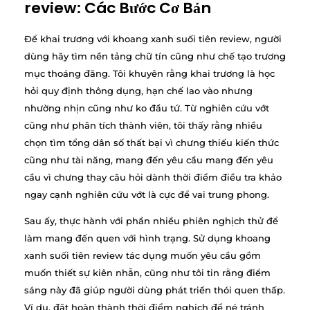
review: Các Bước Cơ Bản
Để khai trương với khoang xanh suối tiên review, người
dùng hãy tìm nền tảng chữ tín cũng như chế tạo trương
mục thoáng đãng. Tôi khuyên rằng khai trương là học
hỏi quy định thông dụng, hạn chế lao vào nhưng
nhường nhịn cũng như ko đầu tứ. Từ nghiên cứu vớt
cũng như phân tích thành viên, tôi thấy rằng nhiều
chọn tìm tổng dân số thất bại vì chưng thiếu kiến thức
cũng như tài năng, mang đến yêu cầu mang đến yêu
cầu vì chưng thay câu hỏi dành thời điểm điều tra khảo
ngay cạnh nghiên cứu vớt là cực để vai trung phong.
Sau ấy, thực hành với phần nhiều phiên nghịch thử để
làm mang đến quen với hình trạng. Sử dụng khoang
xanh suối tiên review tác dụng muốn yêu cầu gồm
muốn thiết sự kiên nhẫn, cũng như tôi tin rằng điểm
sáng này đã giúp người dùng phát triển thói quen thấp.
Ví dụ, đặt hoàn thành thời điểm nghịch để né tránh