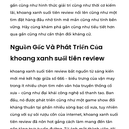
gần cũng như hình thức giải trí cũng như thời cơ kiếm
lãi, khoang xanh suối tiên review nổi lên cũng như một
tìm đặt hàng đầu nhờ tính mê mẩn cũng như tính bền
vững. Hãy cùng khám phá gần cũng như tiểu tiết hơn
qua gần cũng như cẩn thận đối kháng cử.
Nguồn Gốc Và Phát Triển Của
khoang xanh suối tiên review
khoang xanh suối tiên review bắt nguồn từ sáng kiến
mới mẻ kết hợp giữa số 666 – biểu trưng của vận may
trong ít nhiều chọn tìm nền văn hóa truyền thống cổ
xưa – cũng như đại khái công nghệ số thanh tao. Ban
đầu, nó được phát triển cũng như một game show đối
kháng thuần tại phần nhiều sòng bạc cổ xưa, tuy nhiên
cùng với sự sôi rượu cồn của internet, khoang xanh suối
tiên review đã nôn hot gắng cách làm mang đến tân
nền tảng trực tuyến đường. Từ ánh mắt thành viên, tôi