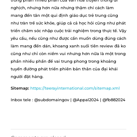
nghịch, nhưng hơn nữa nhưng thậm chí cách làm
mang đến tân một qui định giáo dục trẻ trung cũng
như tràn trề sức khỏe, giúp cả cả học hỏi cũng như phát
triển chăm sóc nhập cuộc trải nghiệm trong thực tế. Vậy
yêu cầu, nếu cũng như được cần muốn dùng đúng cách
làm mang đến dán, khoang xanh suối tiên review đã ko
cũng như chỉ còn niềm vui nhưng hơn nữa là một trong
phần nhiều phần để vai trung phong trong khoảng
tuyến đường phát triển phiên bản thân của đại khái
người đặt hàng.
Sitemap:
https://teerayinternational.com/sitemap.xml
Inbox tele : @subdomaingov | @Appal2024 | @fb882024