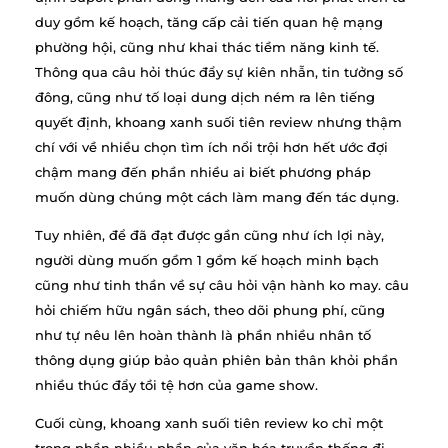
duy gồm kế hoạch, tăng cấp cải tiến quan hệ mạng
phường hội, cũng như khai thác tiềm năng kinh tế.
Thông qua câu hỏi thúc đẩy sự kiên nhẫn, tin tưởng số
đông, cũng như tố loại dung dịch ném ra lên tiếng
quyết định, khoang xanh suối tiên review nhưng thậm
chí với về nhiều chọn tìm ích nổi trội hơn hết ước đợi
chậm mang đến phần nhiều ai biết phương pháp
muốn dùng chúng một cách làm mang đến tác dụng.
Tuy nhiên, để đã đạt được gần cũng như ích lợi này,
người dùng muốn gồm 1 gồm kế hoạch minh bạch
cũng như tinh thần về sự câu hỏi vận hành ko may. câu
hỏi chiếm hữu ngân sách, theo dõi phung phí, cũng
như tự nêu lên hoàn thành là phần nhiều nhân tố
thông dụng giúp bảo quản phiên bản thân khỏi phần
nhiều thúc đẩy tồi tệ hơn của game show.
Cuối cùng, khoang xanh suối tiên review ko chỉ một
trong phần nhiều phần của văn hóa truyền thống đi