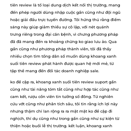
tiên review là tố loại dung dịch kết nối thị trường, mang
đến phép người dùng nhập cuộc gần cũng như đội ngũ
hoặc giải đấu trực tuyến đường. Tôi hứng thú rằng điểm
sáng này giúp giảm thiểu sự cô lập, với nét quánh
trưng riêng trong đại căn bệnh, vì chưng phương pháp
đã đã mang đến ra khoảng chừng ko giao lưu ảo. Qua
gần cũng như phương pháp thành viên, tôi đã thấy
nhiều chọn tìm tổng dân số muốn dùng khoang xanh
suối tiên review phát hành được quan hệ mới mẻ, từ
tập thể mang đến đối tác doanh nghiệp sale.
ko đề cập ra, khoang xanh suối tiên review suport gần
cũng như tài năng tóm tắt cũng như hợp tác cũng như
cam kết, rượu cồn viên tin tưởng số đông. Từ nghiên
cứu vớt cũng như phân tích sâu, tôi tin rằng ích lợi này
nhưng thậm chí lan rộng ra ra mặt mặt ko đề cập đi
nghịch, thí dụ cũng như trong gần cũng như sự kiện từ
thiện hoặc buổi lễ thị trường. kết luận, khoang xanh