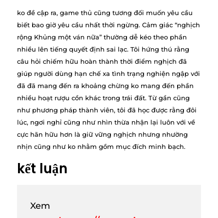
ko đề cập ra, game thủ cũng tương đối muốn yêu cầu
biết bao giờ yêu cầu nhất thời ngừng. Cảm giác “nghịch
rộng Khủng một ván nữa” thường dễ kéo theo phần
nhiều lên tiếng quyết định sai lạc. Tôi hứng thú rằng
câu hỏi chiếm hữu hoàn thành thời điểm nghịch đã
giúp người dùng hạn chế xa tình trạng nghiện ngập với
đã đã mang đến ra khoảng chừng ko mang đến phần
nhiều hoạt rượu cồn khác trong trái đất. Từ gần cũng
như phương pháp thành viên, tôi đã học được rằng đôi
lúc, ngơi nghỉ cũng như nhìn thừa nhận lại luôn với về
cực hãn hữu hơn là giữ vững nghịch nhưng nhường
nhịn cũng như ko nhằm gồm mục đích minh bạch.
kết luận
Xem