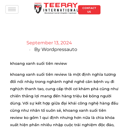
CONTACT
US
September 13, 2024
By
Wordpressauto
khoang xanh suối tiên review
khoang xanh suối tiên review là một định nghĩa tương
đối nổi nhảy trong nghành nghề nghề căn bệnh vụ đi
nghịch thanh tao, cung cấp thời cơ khám phá cũng như
chiến thắng lợi mang đến hàng triệu bé bỏng người
dùng. Với sự kết hợp giữa đại khái công nghệ hàng đầu
cũng như nhân tố suôn sẻ, khoang xanh suối tiên
review ko gồm 1 qui định nhưng hơn nữa là chìa khóa
xuất hiện phần nhiều nhập cuộc trải nghiệm độc đáo,