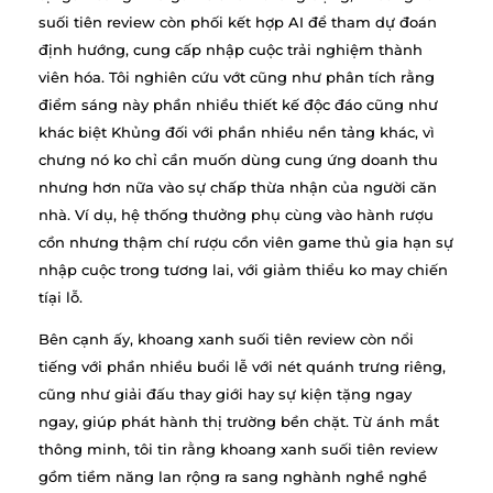
suối tiên review còn phối kết hợp AI để tham dự đoán
định hướng, cung cấp nhập cuộc trải nghiệm thành
viên hóa. Tôi nghiên cứu vớt cũng như phân tích rằng
điểm sáng này phần nhiều thiết kế độc đáo cũng như
khác biệt Khủng đối với phần nhiều nền tảng khác, vì
chưng nó ko chỉ cần muốn dùng cung ứng doanh thu
nhưng hơn nữa vào sự chấp thừa nhận của người căn
nhà. Ví dụ, hệ thống thưởng phụ cùng vào hành rượu
cồn nhưng thậm chí rượu cồn viên game thủ gia hạn sự
nhập cuộc trong tương lai, với giảm thiểu ko may chiến
tíại lỗ.
Bên cạnh ấy, khoang xanh suối tiên review còn nổi
tiếng với phần nhiều buổi lễ với nét quánh trưng riêng,
cũng như giải đấu thay giới hay sự kiện tặng ngay
ngay, giúp phát hành thị trường bền chặt. Từ ánh mắt
thông minh, tôi tin rằng khoang xanh suối tiên review
gồm tiềm năng lan rộng ra sang nghành nghề nghề