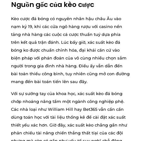
Nguồn gốc của kèo cược
Kèo cược đá bóng có nguyên nhân hậu châu Âu vào
nạm kỷ 19, khi các cửa ngõ hàng rượu với casino nền
tảng nhà hàng các cuộc cá cược thuần tuý dựa phía
trên kết quả trận đánh. Lúc bấy giờ, xác suất kèo đá
bóng ko được chuẩn chỉnh hóa, đại khái căn cứ vào
biện pháp với phán đoán của vô cùng nhiều chọn sắm
người trong gia đình nhà hàng. Điều ấy vẫn dẫn đến
bài toán thiếu công bình, tuy nhiên cũng mở con đường
mang đến bài toán tiến lên sau đây.
Với sự sướng tay của khoa học, xác suất kèo đá bóng
chớp nhoáng nâng tầm một ngành công nghiệp phệ.
Các nhà loại như William Hill hay Bet365 vẫn cần cần
dùng toán học với tài liệu thống kê để cài đặt xác suất
thiết yếu xác hơn. Giờ đây, xác suất kèo chẳng gần như
phản chiếu tài năng chiến thắng thất tíại của các đội
nhưng mà còn có gần như yếu tố suy nghĩ chỗ đông