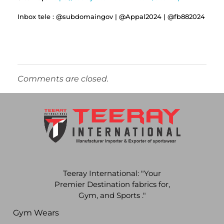
Inbox tele : @subdomaingov | @Appal2024 | @fb882024
Comments are closed.
Teeray International: "Your
Premier Destination fabrics for,
Gym, and Sports ."
Gym Wears