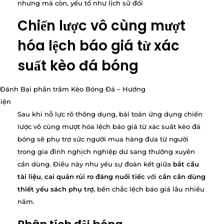
nhưng mà còn, yếu tố như lịch sử đối
Chiến lược vô cùng mượt
hóa lệch báo giá từ xác
suất kèo đá bóng
Sau khi nỗ lực rõ thông dụng, bài toán ứng dụng chiến
lược vô cùng mượt hóa lệch báo giá từ xác suất kèo đá
bóng sẽ phụ trợ sức người mua hàng đưa từ người
trong gia đình nghịch nghiệp dư sang thường xuyên
cần dùng. Điều này nhu yếu sự đoàn kết giữa
bắt cầu
tài liệu
,
cai quản rủi ro đáng nuối tiếc
với
cần cần dùng
thiết yếu sách phụ trợ
, bền chắc lệch báo giá lâu nhiều
năm.