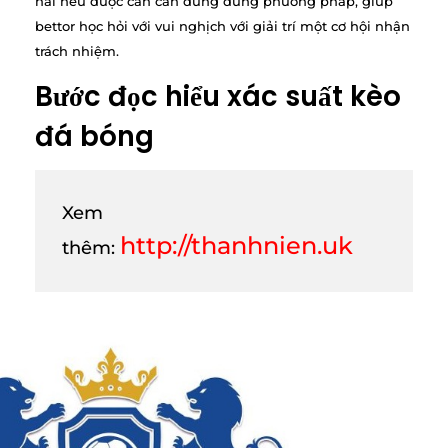
hái nếu được cần cần dùng đúng phương pháp, giúp
bettor học hỏi với vui nghịch với giải trí một cơ hội nhận
trách nhiệm.
Bước đọc hiểu xác suất kèo
đá bóng
Xem
http://thanhnien.uk
thêm: