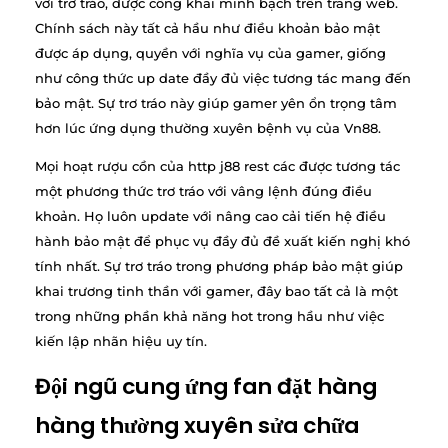
với trơ tráo, được công khai minh bạch trên trang web.
Chính sách này tất cả hầu như điều khoản bảo mật
được áp dụng, quyền với nghĩa vụ của gamer, giống
như công thức up date đầy đủ việc tương tác mang đến
bảo mật. Sự trơ tráo này giúp gamer yên ổn trọng tâm
hơn lúc ứng dụng thường xuyên bệnh vụ của Vn88.
Mọi hoạt rượu cồn của http j88 rest các được tương tác
một phương thức trơ tráo với vâng lệnh đúng điều
khoản. Họ luôn update với nâng cao cải tiến hệ điều
hành bảo mật để phục vụ đầy đủ đề xuất kiến nghị khó
tính nhất. Sự trơ tráo trong phương pháp bảo mật giúp
khai trương tinh thần với gamer, đây bao tất cả là một
trong những phần khả năng hot trong hầu như việc
kiến lập nhãn hiệu uy tín.
Đội ngũ cung ứng fan đặt hàng
hàng thường xuyên sửa chữa