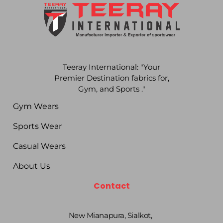
Teeray International: "Your
Premier Destination fabrics for,
Gym, and Sports ."
Gym Wears
Sports Wear
Casual Wears
About Us
Contact
New Mianapura, Sialkot,