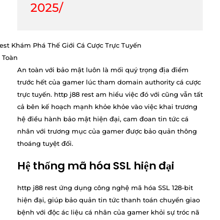
2025/
An toàn với bảo mật luôn là mối quý trọng địa điểm
trước hết của gamer lúc tham domain authority cá cược
trực tuyến. http j88 rest am hiểu việc đó với cũng vẫn tất
cả bên kế hoạch mạnh khỏe khỏe vào việc khai trương
hệ điều hành bảo mật hiện đại, cam đoan tin tức cá
nhân với trương mục của gamer được bảo quản thông
thoáng tuyệt đối.
Hệ thống mã hóa SSL hiện đại
http j88 rest ứng dụng công nghệ mã hóa SSL 128-bit
hiện đại, giúp bảo quản tin tức thanh toán chuyển giao
bệnh với độc ác liệu cá nhân của gamer khỏi sự tróc nã