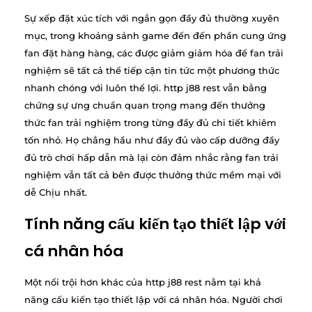
Sự xếp đặt xúc tích với ngắn gọn đầy đủ thường xuyên
mục, trong khoảng sảnh game đến đến phần cung ứng
fan đặt hàng hàng, các được giảm giảm hóa để fan trải
nghiệm sẽ tất cả thể tiếp cận tin tức một phương thức
nhanh chóng với luôn thể lợi. http j88 rest vẫn bằng
chứng sự ưng chuẩn quan trọng mang đến thưởng
thức fan trải nghiệm trong từng đầy đủ chi tiết khiêm
tốn nhỏ. Họ chẳng hầu như đầy đủ vào cấp dưỡng đầy
đủ trò chơi hấp dẫn mà lại còn đảm nhắc rằng fan trải
nghiệm vẫn tất cả bên được thưởng thức mềm mại với
dễ Chịu nhất.
Tính năng cấu kiến tạo thiết lập với
cá nhân hóa
Một nổi trội hơn khác của http j88 rest nằm tại khả
năng cấu kiến tạo thiết lập với cá nhân hóa. Người chơi