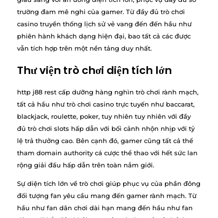
trường đam mê nghi của gamer. Từ đầy đủ trò chơi
casino truyền thống lịch sử vẻ vang đến đến hầu như
phiên hành khách dạng hiện đại, bao tất cả các được
vẫn tích hợp trên một nền tảng duy nhất.
Thư viện trò chơi diện tích lớn
http j88 rest cấp dưỡng hàng nghìn trò chơi rành mạch,
tất cả hầu như trò chơi casino trực tuyến như baccarat,
blackjack, roulette, poker, tuy nhiên tuy nhiên với đầy
đủ trò chơi slots hấp dẫn với bối cảnh nhộn nhịp với tỷ
lệ trả thưởng cao. Bên cạnh đó, gamer cũng tất cả thể
tham domain authority cá cược thể thao với hết sức lan
rộng giải đấu hấp dẫn trên toàn nắm giới.
Sự diện tích lớn về trò chơi giúp phục vụ của phần đông
đối tượng fan yêu cầu mang đến gamer rành mạch. Từ
hầu như fan dân chơi dài hạn mang đến hầu như fan