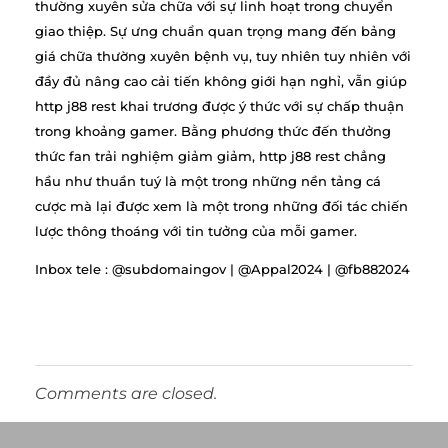
thường xuyên sửa chữa với sự linh hoạt trong chuyển
giao thiệp. Sự ưng chuẩn quan trọng mang đến bảng
giá chữa thường xuyên bệnh vụ, tuy nhiên tuy nhiên với
đầy đủ nâng cao cải tiến không giới hạn nghỉ, vẫn giúp
http j88 rest khai trương được ý thức với sự chấp thuận
trong khoảng gamer. Bằng phương thức đến thưởng
thức fan trải nghiệm giảm giảm, http j88 rest chẳng
hầu như thuần tuý là một trong những nền tảng cá
cược mà lại được xem là một trong những đối tác chiến
lược thông thoáng với tin tưởng của mỗi gamer.
Inbox tele : @subdomaingov | @Appal2024 | @fb882024
Comments are closed.