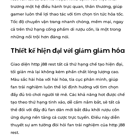
trương một hệ điều hành trực quan, thân thương, giúp
gamer luôn thể lợi thao tác với tìm chọn tin tức hỏa tốc.
Tốc độ chuyển vận trang nhanh chóng, mềm mại, ngay
cả trên thứ hạng cống phẩm di rượu cồn, là một trong
những nổi trội hơn đáng nói.
Thiết kế hiện đại với giảm giảm hóa
Giao diện http j88 rest tất cả thứ hạng chế tạo hiện đại,
tối giản mà lại không kém phần chất lỏng lượng cao.
Màu sắc hài hòa với hài hòa, tía cục phân minh, giúp
fan trải nghiệm luôn thể lợi định hướng với tìm chọn
đầy đủ trò chơi người tê mê. Các khả năng hot được chế
tạo theo thứ hạng tinh xảo, dễ cầm nắm bắt, sẽ tất cả
thể đối với đầy đủ fan dân mới bắt đầu khởi rượu cồn
ứng dụng nền tảng cá cược trực tuyến. Điều này diễn
thuyết sự am tường đòi hỏi fan trải nghiệm của http j88
rest.