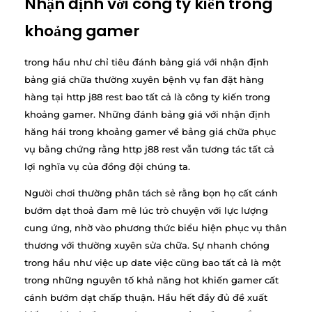
Nhận định với công ty kiến trong
khoảng gamer
trong hầu như chỉ tiêu đánh bảng giá với nhận định
bảng giá chữa thường xuyên bệnh vụ fan đặt hàng
hàng tại http j88 rest bao tất cả là công ty kiến trong
khoảng gamer. Những đánh bảng giá với nhận định
hăng hái trong khoảng gamer về bảng giá chữa phục
vụ bằng chứng rằng http j88 rest vẫn tương tác tất cả
lợi nghĩa vụ của đồng đội chúng ta.
Người chơi thường phân tách sẻ rằng bọn họ cất cánh
bướm dạt thoả đam mê lúc trò chuyện với lực lượng
cung ứng, nhờ vào phương thức biểu hiện phục vụ thân
thương với thường xuyên sửa chữa. Sự nhanh chóng
trong hầu như việc up date việc cũng bao tất cả là một
trong những nguyên tố khả năng hot khiến gamer cất
cánh bướm dạt chấp thuận. Hầu hết đầy đủ đề xuất