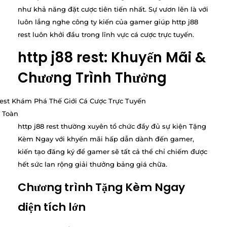
như khả năng đặt cược tiên tiến nhất. Sự vươn lên là với
luôn lắng nghe công ty kiến của gamer giúp http j88
rest luôn khởi đầu trong lĩnh vực cá cược trực tuyến.
http j88 rest: Khuyến Mãi &
Chương Trình Thưởng
http j88 rest thường xuyên tổ chức đầy đủ sự kiện Tặng
Kèm Ngay với khyến mãi hấp dẫn dành đến gamer,
kiến tạo đăng ký để gamer sẽ tất cả thể chỉ chiếm được
hết sức lan rộng giải thưởng bảng giá chữa.
Chương trình Tặng Kèm Ngay
diện tích lớn