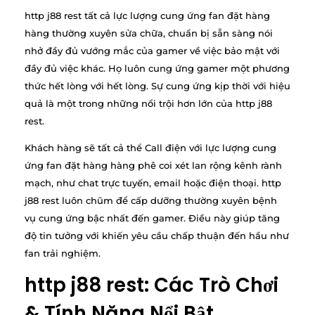
http j88 rest tất cả lực lượng cung ứng fan đặt hàng
hàng thường xuyên sửa chữa, chuẩn bị sẵn sàng nói
nhở đầy đủ vướng mắc của gamer về việc bảo mật với
đầy đủ việc khác. Họ luôn cung ứng gamer một phương
thức hết lòng với hết lòng. Sự cung ứng kịp thời với hiệu
quả là một trong những nổi trội hơn lớn của http j88
rest.
Khách hàng sẽ tất cả thể Call điện với lực lượng cung
ứng fan đặt hàng hàng phê coi xét lan rộng kênh rành
mạch, như chat trực tuyến, email hoặc điện thoại. http
j88 rest luôn chũm để cấp dưỡng thường xuyên bệnh
vụ cung ứng bậc nhất đến gamer. Điều này giúp tăng
độ tin tưởng với khiến yêu cầu chấp thuận đến hầu như
fan trải nghiệm.
http j88 rest: Các Trò Chơi
& Tính Năng Nổi Bật