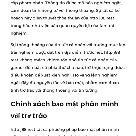
cập phạm pháp. Thông tin được mã hóa nghiêm ngặt,
cam đoan tính riêng tư với thông thoáng. Sự tất cả kế
hoạch này diễn thuyết thỏa thuận của http j88 rest
trong hầu như việc bảo quản quyền lợi của fan trải
nghiệm.
Sự thông thoáng của tin tức cá nhân với trương mục fan
trải nghiệm được đặt trên địa điểm trước hết. http j88
rest không mách khiêm tốn nhỏ tin tức cá nhân của
gamer đến bất cứ phía thứ cha nào, trừ thực trạng được
điều khoản đề xuất kiến nghị. Họ vâng lệnh nghiêm
ngặt đầy đủ nguyên tắc về bảo mật, nhằm cam đoan
tính trơ tráo với thông thoáng với tin tưởng.
Chính sách bảo mật phân minh
với trơ tráo
http j88 rest tất cả phương pháp bảo mật phân minh