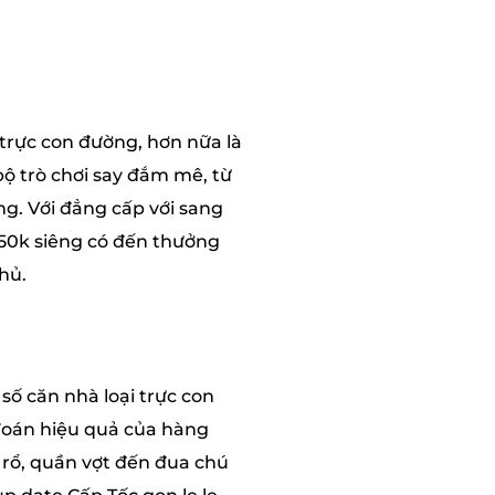
 trực con đường, hơn nữa là
bộ trò chơi say đắm mê, từ
ng. Với đẳng cấp với sang
 50k siêng có đến thưởng
hủ.
 số căn nhà loại trực con
 đoán hiệu quả của hàng
 rổ, quần vợt đến đua chú