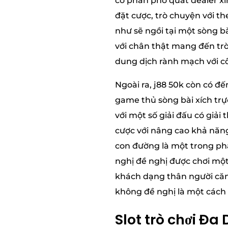
có phần phổ quát dealer 
đặt cược, trò chuyện với th
như sẽ ngồi tại một sòng b
với chân thật mang đến tr
dung dịch rành mạch với c
Ngoài ra, j88 50k còn có 
game thủ sòng bài xích trự
với một số giải đấu có giả
cược với nâng cao khả năng
con đường là một trong phầ
nghị đề nghị được chơi mộ
khách dạng thân người căn 
không đề nghị là một cách 
Slot trò chơi Đ