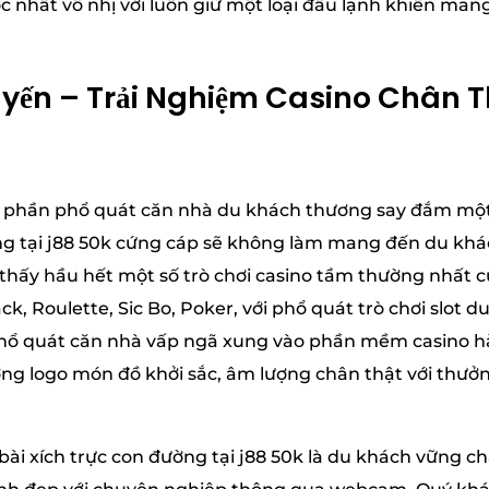
độc nhất vô nhị với luôn giữ một loại đầu lạnh khiến m
uyến – Trải Nghiệm Casino Chân T
 phần phổ quát căn nhà du khách thương say đắm một số
ng tại j88 50k cứng cáp sẽ không làm mang đến du khác
hấy hầu hết một số trò chơi casino tầm thường nhất c
k, Roulette, Sic Bo, Poker, với phổ quát trò chơi slot 
phổ quát căn nhà vấp ngã xung vào phần mềm casino 
ng logo món đồ khởi sắc, âm lượng chân thật với thưở
ài xích trực con đường tại j88 50k là du khách vững ch