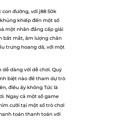
c con đường, với j88 50k
nh khủng khiếp đến một số
nhà một nhân đẳng cấp giải
ảnh bắt mắt, âm lượng chân
ểu trưng hoang dã, với một
n dễ dàng với dễ chơi. Quý
nh biệt nào để tham dự trò
ên, điều ấy không Tức là
ơi. Ngay cả một số game
m cười tại một số trò chơi
thanh toán thanh toán với