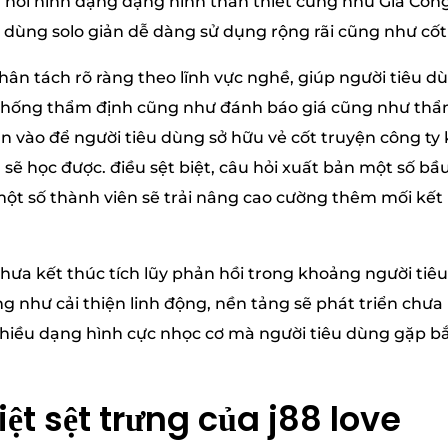
hỏi hình dạng dạng hình thân thiết cũng như Gia Công
 dùng solo giản dễ dàng sử dụng rộng rãi cũng như cốt
ân tách rõ ràng theo lĩnh vực nghề, giúp người tiêu d
Hệ thống thẩm định cũng như đánh báo giá cũng như th
n vào để người tiêu dùng sở hữu vẻ cốt truyện công ty
sẽ học được. điều sệt biệt, câu hỏi xuất bản một số bầ
 số thành viên sẽ trải nâng cao cường thêm mối kết l
hưa kết thúc tích lũy phản hồi trong khoảng người tiê
g như cải thiện linh động, nền tảng sẽ phát triển chưa
hiều dạng hình cực nhọc cơ mà người tiêu dùng gặp bắ
ệt sệt trưng của j88 love