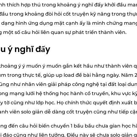
trình thích hợp thú trong khoảng ý nghĩ đấy khởi đầu m
ầu trong khoảng đòi hỏi cốt truyện kỹ năng trong thực 
u dạng hình ứng dụng mặt cạnh ấy là minh chứng mang 
 một số câu hỏi liên quan sự phát triển thành viên.
̀u ý nghĩ đấy
g khoảng ý ý muốn ý muốn gắn kết hầu như thành viên q
m trong thực tế, giúp up load đề bài hằng ngày. Năm 20
ũng như nhân viên giải pháp công nghệ tại đất loại dun
ong mạng lưới hệ thống học hành cổ truyền, khu vực k
y tờ cũng như lớp học. Họ chính thức quyết định xuất 
nh viên solo giản dễ dàng cốt truyện cũng như tiếp cậ
ng đến câu hỏi biến chuyển 1 bầu bầu chưa gian học h
ị đáo cũng như liên tưởng. Điều này sẽ chưa solo giản 