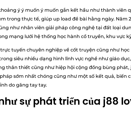
g khoảng ý ý muốn ý muốn gắn kết hầu như thành viên q
m trong thực tế, giúp up load đề bài hằng ngày. Năm 20
ũng như nhân viên giải pháp công nghệ tại đất loại dun
ong mạng lưới hệ thống học hành cổ truyền, khu vực k
ng trực tuyến chuyên nghiệp về cốt truyện cũng như học
trong siêu nhiều dạng hình lĩnh vực nghề như giáo dụ
ạng thân thiết cũng như hiệp hội cộng đồng bùng phát, j
i pháp sớm nhất chóng cũng như một số kết quả, biến 
nh do găng tay tay.
như sự phát triển của j88 l