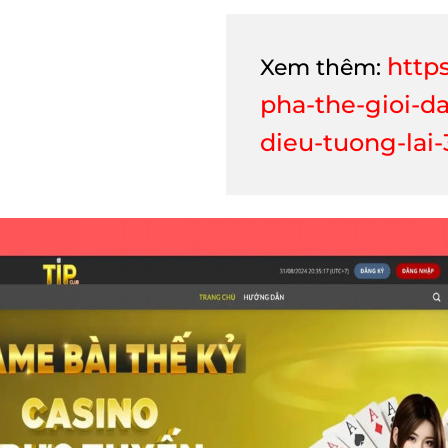
http
Xem thêm:
pha-the-gioi-d
dieu-tuong-lai-