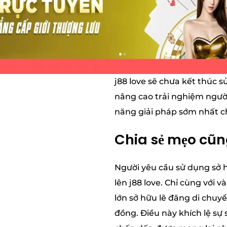
j88 love sẽ chưa kết thúc
nâng cao trải nghiệm người
năng giải pháp sớm nhất c
Chia sẻ mẹo cũn
Người yêu cầu sử dụng sở 
lên j88 love. Chỉ cùng với 
lớn sở hữu lẽ đăng di chuy
đồng. Điều này khích lệ sự