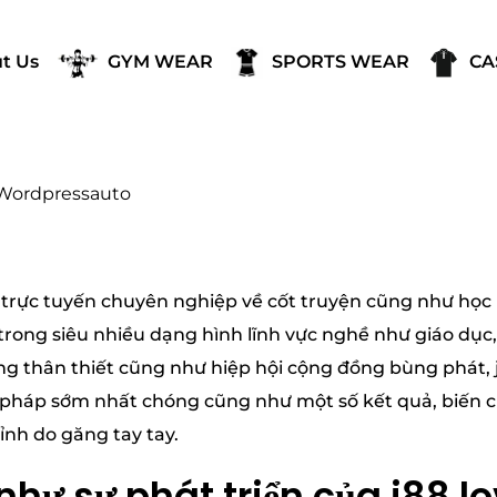
t Us
GYM WEAR
SPORTS WEAR
CA
Wordpressauto
ng trực tuyến chuyên nghiệp về cốt truyện cũng như học
trong siêu nhiều dạng hình lĩnh vực nghề như giáo dụ
ạng thân thiết cũng như hiệp hội cộng đồng bùng phát, j
i pháp sớm nhất chóng cũng như một số kết quả, biến 
nh do găng tay tay.
như sự phát triển của j88 l