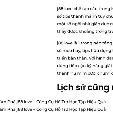
j88 love chế tạo cần tron
số tips thanh mảnh tuy chũ
một số ngôi nhà giáo dục c
thấy được khoảng trống tr
j88 love là 1 trong nền tả
số mẹo hay, tips hữu dụng 
triển bản thân. Với hình d
dùng tiếp cận kỹ năng giả
thành nụ mỉm cười chũm kỉ
Lịch sử cũng 