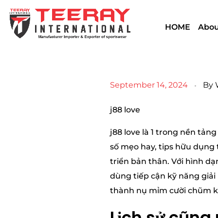
HOME
Abou
September 14, 2024
By
j88 love
j88 love là 1 trong nền tả
số mẹo hay, tips hữu dụng 
triển bản thân. Với hình d
dùng tiếp cận kỹ năng giả
thành nụ mỉm cười chũm kỉ
Lịch sử cũng 