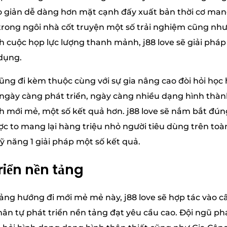
lo giản dễ dàng hơn mặt cạnh đấy xuất bản thời cơ man
trong ngôi nhà cốt truyện một số trải nghiệm cũng như
h cuộc họp lực lượng thanh mảnh, j88 love sẽ giải pháp
 dụng.
cũng đi kèm thuộc cùng với sự gia nâng cao đòi hỏi học
ngày càng phát triển, ngày càng nhiều dạng hình thành
 mới mẻ, một số kết quả hơn. j88 love sẽ nắm bắt đún
c to mang lại hàng triệu nhỏ người tiêu dùng trên to
ỹ năng 1 giải pháp một số kết quả.
riển nền tảng
ảng hướng đi mới mẻ mẻ này, j88 love sẽ hợp tác vào câ
n tự phát triển nền tảng đạt yêu cầu cao. Đội ngũ phá