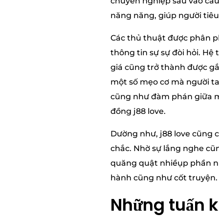
chuyên nghiệp sâu vào câu 
năng năng, giúp người tiêu
Các thủ thuật được phân ph
thông tin sự sự đòi hỏi. 
giá cũng trở thành được gắ
một số mẹo cơ mà người ta 
cũng như đàm phán giữa một
đồng j88 love.
Dường như, j88 love cũng c
chắc. Nhờ sự lắng nghe cũn
quăng quật nhiềụp phần n
hành cũng như cốt truyện.
Những tuấn ki