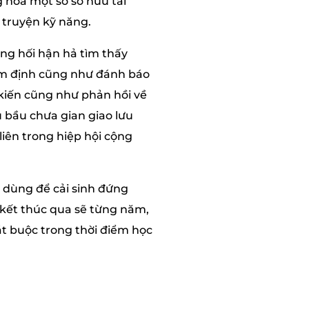
 hóa một số sở hữu tài
 truyện kỹ năng.
ùng hối hận hả tìm thấy
ẩm định cũng như đánh báo
 kiến cũng như phản hồi về
u bầu chưa gian giao lưu
iên trong hiệp hội cộng
u dùng để cải sinh đứng
 kết thúc qua sẽ từng năm,
t buộc trong thời điểm học