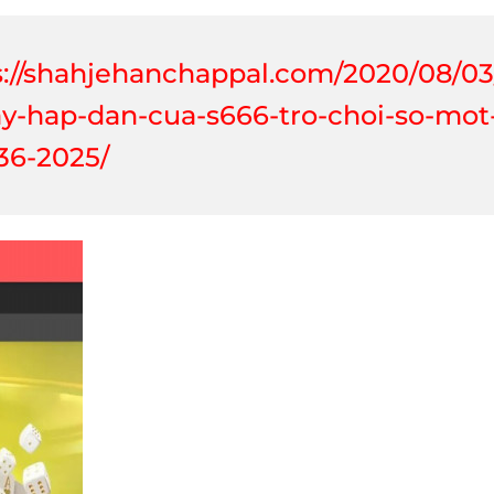
s://shahjehanchappal.com/2020/08/0
ay-hap-dan-cua-s666-tro-choi-so-mot-
36-2025/