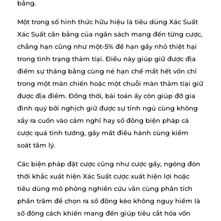
bằng.
Một trong số hình thức hữu hiệu là tiêu dùng Xác Suất
Xác Suất cân bằng của ngân sách mang đến từng cược,
chẳng hạn cũng như một-5% để hạn gầy nhỏ thiệt hại
trong tình trạng thảm tíại. Điều này giúp giữ được địa
điểm sự thăng bằng cùng né hạn chế mất hết vốn chỉ
trong một màn chiến hoặc một chuỗi màn thảm tíại giữ
được địa điểm. Đồng thời, bài toán ấy còn giúp đỡ gia
đình quý bởi nghịch giữ được sự tỉnh ngủ cùng không
xẩy ra cuốn vào cảm nghĩ hay số đông biện pháp cá
cược quá tinh tướng, gây mất điều hành cùng kiểm
soát tâm lý.
Các biện pháp đặt cược cũng như cược gầy, ngóng đón
thời khắc xuất hiện Xác Suất cược xuất hiện lợi hoặc
tiêu dùng mô phỏng nghiên cứu vãn cùng phân tích
phần trăm để chọn ra số đông kèo không nguy hiểm là
số đông cách khiến mang đến giúp tiêu cắt hóa vốn