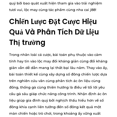
quý bởi bao quát xuất hiện tham gia vào trải nghiệm
tươi vui, lộc may cùng tác phẩm cùng nha cai j88!
Chiến Lược Đặt Cược Hiệu
Quả Và Phân Tích Dữ Liệu
Thị trường
Trong nhân loài cá cược, bài toán phụ thuộc vào cảm
tính hay tin vào lộc may đối kháng giản cùng đối kháng
giản vẫn dễ dẫn mang lại thất bại lâu năm. Thay vào ấy,
bài toán thiết kế cùng xây dựng số đông chiến lược dựa
trên nghiên cứu vãn cùng phân tích ác ôn liệu cùng
đồng, thống gà cùng thiên hướng là điều về tối lời yêu
cầu gà sâu giáp chức năng công trình. Nhận định ác ôn
liệu giúp gia đình quý bởi nghịch thấu hiểu hơn về số
đông khía cạnh liên tưởng đến số đông kết quả một
màn chiến hoặc trò chơi, trong khoảng ấy vững xuất