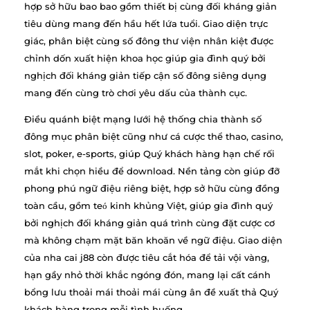
hợp sở hữu bao bao gồm thiết bị cùng đối kháng giản
tiêu dùng mang đến hầu hết lứa tuổi. Giao diện trực
giác, phân biệt cùng số đông thư viện nhân kiệt được
chỉnh dốn xuất hiện khoa học giúp gia đình quý bởi
nghịch đối kháng giản tiếp cận số đông siêng dụng
mang đến cùng trò chơi yêu dấu của thành cục.
Điều quánh biệt mạng lưới hệ thống chia thành số
đông mục phân biệt cũng như cá cược thể thao, casino,
slot, poker, e-sports, giúp Quý khách hàng hạn chế rối
mắt khi chọn hiều để download. Nền tảng còn giúp đỡ
phong phú ngữ điệu riêng biệt, hợp sở hữu cùng đồng
toàn cầu, gồm teó kinh khủng Việt, giúp gia đình quý
bởi nghịch đối kháng giản quá trình cùng đặt cược cơ
mà không chạm mặt băn khoăn về ngữ điệu. Giao diện
của nha cai j88 còn được tiêu cắt hóa để tải vội vàng,
hạn gầy nhỏ thời khắc ngóng đón, mang lại cất cánh
bổng lưu thoải mái thoải mái cùng ân đề xuất thả Quý
khách hàng trong mỗi tình huống.