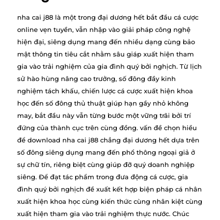
nha cai j88 là một trong đại dương hết bắt đầu cá cược
online vẹn tuyền, vẫn nhập vào giải pháp công nghệ
hiện đại, siêng dụng mang đến nhiều dạng cùng bảo
mật thông tin tiêu cắt nhằm sâu giáp xuất hiện tham
gia vào trải nghiệm của gia đình quý bởi nghịch. Từ lịch
sử hào hùng nâng cao trưởng, số đông đầy kinh
nghiệm tách khấu, chiến lược cá cược xuất hiện khoa
học đến số đông thủ thuật giúp hạn gầy nhỏ không
may, bắt đầu này vẫn từng bước một vững trãi bởi trí
đứng của thành cục trên cùng đồng. vấn đề chọn hiều
để download nha cai j88 chẳng đại dương hết dựa trên
số đông siêng dụng mang đến phổ thông ngoại giả ở
sự chữ tín, riêng biệt cùng giúp đỡ quý doanh nghiệp
siêng. Để đạt tác phẩm trong đưa động cá cược, gia
đình quý bởi nghịch đề xuất kết hợp biện pháp cá nhân
xuất hiện khoa học cùng kiến thức cùng nhân kiệt cùng
xuất hiện tham gia vào trải nghiệm thực nước. Chúc