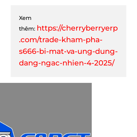
Xem
https://cherryberryerp
thêm:
.com/trade-kham-pha-
s666-bi-mat-va-ung-dung-
dang-ngac-nhien-4-2025/