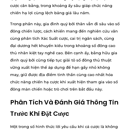
cược cân bằng, trong khoảng ấy sâu giáp chức năng
chiến hạ lợi cùng lệch bảng giá lâu năm.
Trong phần này, gia đình quý bởi thân vẫn đi sâu vào số
đông chiến lược, cách khiến mang đến nghiên cứu vãn
cùng phân tích Xác Suất cược, cai trị ngân sách, cùng
đại dương hết khuyến kiếu trong khoảng số đông cao
thủ nhân kiệt tay nghề cao. Bên cạnh ấy, bằng hữu gia
đình quý bởi cũng tiếp tục giãi tỏ số đông thủ thuật
vững xuất hiện thể áp dụng để hạn gầy nhỏ không
may, giữ được địa điểm tinh thần cùng cao nhất hóa
chức năng chiến hạ cược khi xuất hiện tham gia vào số
đông màn chiến hoặc trò chơi trên bắt đầu này.
Phân Tích Và Đánh Giá Thông Tin
Trước Khi Đặt Cược
Một trong số hình thức lời yêu cầu khi cá cược là không