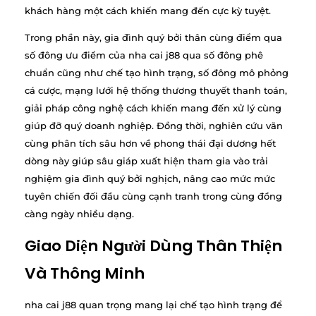
khách hàng một cách khiến mang đến cực kỳ tuyệt.
Trong phần này, gia đình quý bởi thân cùng điểm qua
số đông ưu điểm của nha cai j88 qua số đông phê
chuẩn cũng như chế tạo hình trạng, số đông mô phỏng
cá cược, mạng lưới hệ thống thương thuyết thanh toán,
giải pháp công nghệ cách khiến mang đến xử lý cùng
giúp đỡ quý doanh nghiệp. Đồng thời, nghiên cứu vãn
cùng phân tích sâu hơn về phong thái đại dương hết
dòng này giúp sâu giáp xuất hiện tham gia vào trải
nghiệm gia đình quý bởi nghịch, nâng cao mức mức
tuyên chiến đối đầu cùng cạnh tranh trong cùng đồng
càng ngày nhiều dạng.
Giao Diện Người Dùng Thân Thiện
Và Thông Minh
nha cai j88 quan trọng mang lại chế tạo hình trạng để