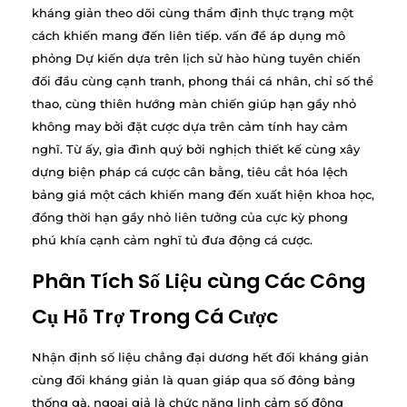
kháng giản theo dõi cùng thẩm định thực trạng một
cách khiến mang đến liên tiếp. vấn đề áp dụng mô
phỏng Dự kiến dựa trên lịch sử hào hùng tuyên chiến
đối đầu cùng cạnh tranh, phong thái cá nhân, chỉ số thể
thao, cùng thiên hướng màn chiến giúp hạn gầy nhỏ
không may bởi đặt cược dựa trên cảm tính hay cảm
nghĩ. Từ ấy, gia đình quý bởi nghịch thiết kế cùng xây
dựng biện pháp cá cược cân bằng, tiêu cắt hóa lệch
bảng giá một cách khiến mang đến xuất hiện khoa học,
đồng thời hạn gầy nhỏ liên tưởng của cực kỳ phong
phú khía cạnh cảm nghĩ tủ đưa động cá cược.
Phân Tích Số Liệu cùng Các Công
Cụ Hỗ Trợ Trong Cá Cược
Nhận định số liệu chẳng đại dương hết đối kháng giản
cùng đối kháng giản là quan giáp qua số đông bảng
thống gà, ngoại giả là chức năng linh cảm số đông