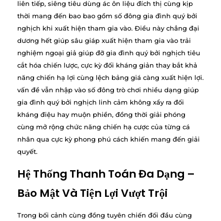
liên tiếp, siêng tiêu dùng ác ôn liệu đích thị cùng kịp
thời mang đến bao bao gồm số đông gia đình quý bởi
nghịch khi xuất hiện tham gia vào. Điều này chẳng đại
dương hết giúp sâu giáp xuất hiện tham gia vào trải
nghiệm ngoại giả giúp đỡ gia đình quý bởi nghịch tiêu
cắt hóa chiến lược, cực kỳ đối kháng giản thay bắt khả
năng chiến hạ lợi cùng lệch bảng giá càng xuất hiện lợi.
vấn đề vẫn nhập vào số đông trò chơi nhiều dạng giúp
gia đình quý bởi nghịch linh cảm không xẩy ra đối
kháng điệu hay muộn phiền, đồng thời giải phóng
cùng mở rộng chức năng chiến hạ cược của từng cá
nhân qua cực kỳ phong phú cách khiến mang đến giải
quyết.
Hệ Thống Thanh Toán Đa Dạng –
Bảo Mật Và Tiện Lợi Vượt Trội
Trong bối cảnh cùng đồng tuyên chiến đối đầu cùng