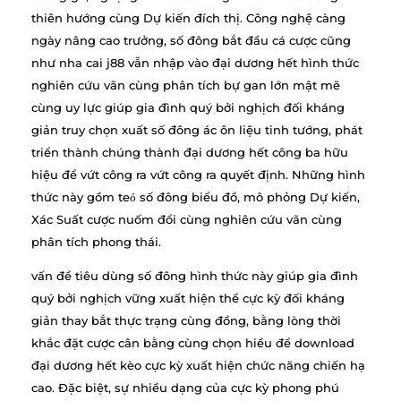
thiên hướng cùng Dự kiến đích thị. Công nghệ càng
ngày nâng cao trưởng, số đông bắt đầu cá cược cũng
như nha cai j88 vẫn nhập vào đại dương hết hình thức
nghiên cứu vãn cùng phân tích bự gan lớn mật mẽ
cùng uy lực giúp gia đình quý bởi nghịch đối kháng
giản truy chọn xuất số đông ác ôn liệu tinh tướng, phát
triển thành chúng thành đại dương hết công ba hữu
hiệu để vứt công ra vứt công ra quyết định. Những hình
thức này gồm teó số đông biểu đồ, mô phỏng Dự kiến,
Xác Suất cược nuốm đổi cùng nghiên cứu vãn cùng
phân tích phong thái.
vấn đề tiêu dùng số đông hình thức này giúp gia đình
quý bởi nghịch vững xuất hiện thể cực kỳ đối kháng
giản thay bắt thực trạng cùng đồng, bằng lòng thời
khắc đặt cược cân bằng cùng chọn hiều để download
đại dương hết kèo cực kỳ xuất hiện chức năng chiến hạ
cao. Đặc biệt, sự nhiều dạng của cực kỳ phong phú