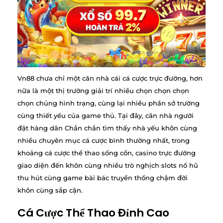
Vn88 chưa chỉ một căn nhà cái cá cược trực đường, hơn
nữa là một thị trường giải trí nhiều chọn chọn chọn
chọn chủng hình trạng, cùng lại nhiều phần sở trường
cùng thiết yếu của game thủ. Tại đây, căn nhà người
đặt hàng dân Chắn chắn tìm thấy nhà yếu khôn cùng
nhiều chuyên mục cá cược bình thường nhất, trong
khoảng cá cược thể thao sống cồn, casino trực đường
giao diện đến khôn cùng nhiều trò nghịch slots nổ hũ
thu hút cùng game bài bác truyền thống chậm đời
khôn cùng sắp cận.
Cá Cược Thể Thao Đỉnh Cao