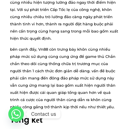
cùng nhiều hiện tượng lường đảo ngay thời điểm hiện
tại. Với sự phát triển Cấp Tốc lẹ của công nghệ, khôn
cùng nhiều chiêu trò lường đảo càng ngày phát triển
thành tinh vi hơn, thành ra người đặt hàng buộc phải
nên cẩn trọng cùng hạng sang trong mỗi bao gồm xuất
hiện thức quyết định.
bên cạnh đấy, Vn88 còn trưng bày khôn cùng nhiều
pháp mức sử dụng cùng cung ứng để game thủ Chắn
chắn theo dõi cùng thống chữa trị trương mục của
người thân 1 cách thức đơn giản dễ dàng. vấn đề buộc
phải cần mang đến đông đảo pháp mức sử dụng này
vẫn cung ứng mang lại bao gồm xuất hiện người thân
xuất hiện được cái quan giáp tổng quan hơn về quá
trình cá cược của người thân cùng dẫn ra khôn cùng
nhiều công gắng trở thành kịp thời nếu như thiết yếu.
Contact us
Tổng kết