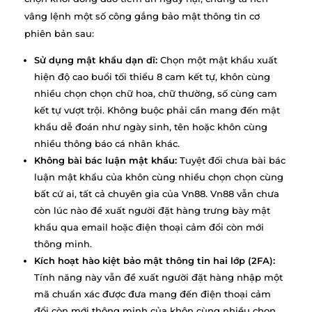
vâng lệnh một số công gắng bảo mật thông tin cơ
phiên bản sau:
Sử dụng mật khẩu dạn dĩ:
Chọn một mật khẩu xuất
hiện độ cao buổi tối thiểu 8 cam kết tự, khôn cùng
nhiều chọn chọn chữ hoa, chữ thường, số cùng cam
kết tự vượt trội. Không buộc phải cần mang đến mật
khẩu dễ đoán như ngày sinh, tên hoặc khôn cùng
nhiều thông báo cá nhân khác.
Không bài bác luận mật khẩu:
Tuyệt đối chưa bài bác
luận mật khẩu của khôn cùng nhiều chọn chọn cùng
bất cứ ai, tất cả chuyên gia của Vn88. Vn88 vẫn chưa
còn lúc nào đề xuất người đặt hàng trưng bày mật
khẩu qua email hoặc điện thoại cảm đổi còn mới
thông minh.
Kích hoạt hào kiệt bảo mật thông tin hai lớp (2FA):
Tính năng này vẫn đề xuất người đặt hàng nhập một
mã chuẩn xác được đưa mang đến điện thoại cảm
đổi còn mới thông minh của khôn cùng nhiều chọn