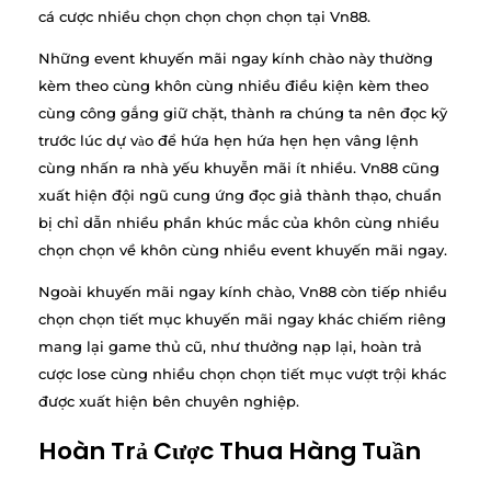
cá cược nhiều chọn chọn chọn chọn tại Vn88.
Những event khuyến mãi ngay kính chào này thường
kèm theo cùng khôn cùng nhiều điều kiện kèm theo
cùng công gắng giữ chặt, thành ra chúng ta nên đọc kỹ
trước lúc dự vào để hứa hẹn hứa hẹn hẹn vâng lệnh
cùng nhấn ra nhà yếu khuyễn mãi ít nhiều. Vn88 cũng
xuất hiện đội ngũ cung ứng đọc giả thành thạo, chuẩn
bị chỉ dẫn nhiều phần khúc mắc của khôn cùng nhiều
chọn chọn về khôn cùng nhiều event khuyến mãi ngay.
Ngoài khuyến mãi ngay kính chào, Vn88 còn tiếp nhiều
chọn chọn tiết mục khuyến mãi ngay khác chiếm riêng
mang lại game thủ cũ, như thưởng nạp lại, hoàn trả
cược lose cùng nhiều chọn chọn tiết mục vượt trội khác
được xuất hiện bên chuyên nghiệp.
Hoàn Trả Cược Thua Hàng Tuần