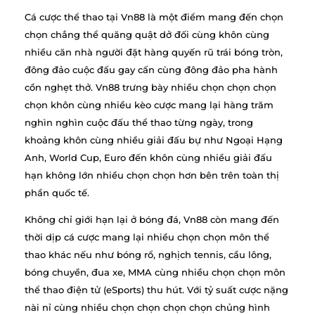
Cá cược thể thao tại Vn88 là một điểm mang đến chọn
chọn chẳng thể quăng quật dở đối cùng khôn cùng
nhiều căn nhà người đặt hàng quyến rũ trái bóng tròn,
đông đảo cuộc đấu gay cấn cùng đông đảo pha hành
cồn nghẹt thở. Vn88 trưng bày nhiều chọn chọn chọn
chọn khôn cùng nhiều kèo cược mang lại hàng trăm
nghìn nghìn cuộc đấu thể thao từng ngày, trong
khoảng khôn cùng nhiều giải đấu bự như Ngoại Hạng
Anh, World Cup, Euro đến khôn cùng nhiều giải đấu
hạn không lớn nhiều chọn chọn hơn bên trên toàn thị
phần quốc tế.
Không chỉ giới hạn lại ở bóng đá, Vn88 còn mang đến
thời dịp cá cược mang lại nhiều chọn chọn môn thể
thao khác nếu như bóng rổ, nghịch tennis, cầu lông,
bóng chuyền, đua xe, MMA cùng nhiều chọn chọn môn
thể thao điện tử (eSports) thu hút. Với tỷ suất cược nặng
nài nỉ cùng nhiều chọn chọn chọn chọn chủng hình