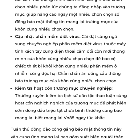
chọn nhiều phần lúc chúng ta đăng nhập vào trương
mục, giúp nâng cao ngày một nhiều chọn chọn số
đông bảo mật thông tin mang lại trương mục của
khôn cùng nhiều chọn chọn.
Cập nhật phần mềm diệt virus:
Cài đặt cùng ngã
sung chuyên nghiệp phần mềm diệt virus thuộc máy
tính xách tay cùng điện thoại cảm đổi còn mới thông
minh của khôn cùng nhiều chọn chọn để bảo vệ
chiếc thiết bị khỏi khôn cùng nhiều phần mềm ô
nhiễm cùng độc hại Chắn chắn ăn uống cắp thông
báo trương mục của khôn cùng nhiều chọn chọn.
Kiểm tra hoạt cồn trương mục chuyên nghiệp:
Thường xuyên kiểm tra lịch sử dân tộc thảo luận cùng
hoạt cồn nghịch nghịch của trương mục để phát hiện
sớm đông đảo triệu tật chưa bình thường cùng báo
mang lại biết mang lại Vn88 ngay tức khắc.
Tuân thủ đông đảo công gắng bảo mật thông tin này
vẫn cung ứng mang lại bao gồm xuất hiện người thân