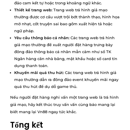
đảo cam kết tự hoặc trong khoảng ngữ khác.
Thiết kế trang web:
Trang web trá hình giả mạo
thường được cơ cấu vượt trội bớt thành thạo, hình họa
mờ nhạt, cốt truyện sai bao gồm xuất hiện tả hoặc
ngữ pháp.
Yêu cầu thông báo cá nhân:
Các trang web trá hình
giả mạo thường đề xuất người đặt hàng trưng bày
đông đảo thông báo cá nhân mẫn cảm như số TK
Ngân hàng căn nhà băng, mật khẩu hoặc số card tín
dụng thanh toán.
Khuyến mãi quá thu hút:
Các trang web trá hình giả
mạo thường dẫn ra đông đảo event khuyến mãi ngay
quá thu hút để dụ dỗ game thủ.
Nếu người đặt hàng nghi vấn một trang web là trá hình
giả mạo, hãy kết thúc truy vấn vấn cùng báo mang lại
biết mang lại Vn88 ngay tức khắc.
Tổng kết