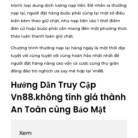
tròn% loại dung dịch lượng nạp tiền. Để nhấn ra thưởng
nạp lại, người đặt hàng buộc phải cùng lại một số điều
kiện kèm theo giữ chặt, như nạp tiền vào 1 thời điểm
đơn cử hoặc buộc phải cần mang đến một phương thức
thảo luận thanh toán giữ chặt.
Chương trình thưởng nạp lại hàng ngày là một thời dịp
tuyệt vời cùng tuyệt vời cùng hoàn hảo nhất nhất để
người đặt hàng nâng cao vốn cá cược cùng thu giãn
đông đảo trò nghịch ưa say mê hợp tại Vn88.
Hướng Dẫn Truy Cập
Vn88.không tính giá thành
An Toàn cùng Bảo Mật
Xem