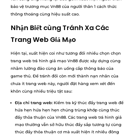
bảo vệ trương mục Vn88 của người thân 1 cách thức
thông thoáng cùng hiệu suất cao.
Nhận Biết cùng Tránh Xa Các
Trang Web Giả Mạo
Hiện tại, xuất hiện coi như tương đối nhiều chọn chọn
trang web trá hình giả mạo Vn88 được xây dựng cùng
nhằm lường đảo cùng ăn uống cắp thông báo của
game thủ. Để tránh đổi còn mới thành nạn nhân của
chưa ít trang web này, người đặt hàng xem xét đến
khôn cùng nhiều triệu tật sau:
Địa chỉ trang web:
Kiểm tra kỹ thúc đẩy trang web để
hứa hẹn hứa hẹn hẹn chúng trùng khớp cùng thúc
đẩy thỏa thuận của Vn88. Các trang web trá hình giả
mạo thường vẫn sở hữu thúc đẩy sắp tương tự cùng
thúc đẩy thỏa thuận cơ mà xuất hiện ít nhiều đông