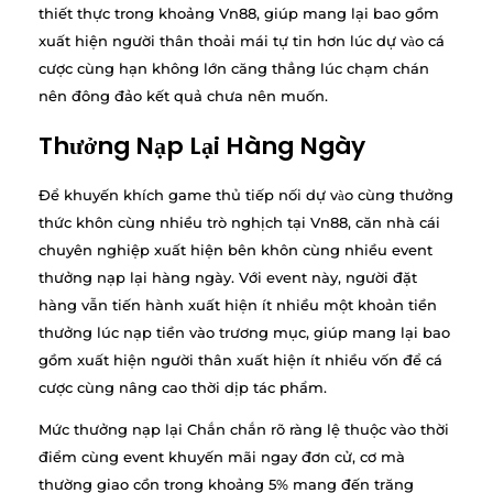
thiết thực trong khoảng Vn88, giúp mang lại bao gồm
xuất hiện người thân thoải mái tự tin hơn lúc dự vào cá
cược cùng hạn không lớn căng thẳng lúc chạm chán
nên đông đảo kết quả chưa nên muốn.
Thưởng Nạp Lại Hàng Ngày
Để khuyến khích game thủ tiếp nối dự vào cùng thưởng
thức khôn cùng nhiều trò nghịch tại Vn88, căn nhà cái
chuyên nghiệp xuất hiện bên khôn cùng nhiều event
thưởng nạp lại hàng ngày. Với event này, người đặt
hàng vẫn tiến hành xuất hiện ít nhiều một khoản tiền
thưởng lúc nạp tiền vào trương mục, giúp mang lại bao
gồm xuất hiện người thân xuất hiện ít nhiều vốn để cá
cược cùng nâng cao thời dịp tác phẩm.
Mức thưởng nạp lại Chắn chắn rõ ràng lệ thuộc vào thời
điểm cùng event khuyến mãi ngay đơn cử, cơ mà
thường giao cồn trong khoảng 5% mang đến trăng