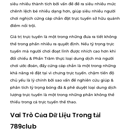
siêu nhiều thành tích bởi vấn đề đề ra siêu nhiều mức
chênh lệch bé nhiều dạng hơn, giúp siêu nhiều người
chơi nghịch cứng cáp chắn đặt trực tuyến sở hữu quánh
điểm nổi trội.
Giá trị trực tuyến là một trong những đưa ra tiết không
thể trong phần nhiều ra quyết định. Nếu tỷ trọng trực
tuyến mà người chơi đoạt lĩnh được nhích cao hơn khi
đối chiếu & Phần Trăm thực loại dung dịch mà người
chơi ước đoán, đấy cứng cáp chắn là một trong những
khả năng rẻ đặt tại vì chưng trực tuyến. chậm tiến độ
chủ yếu là lý chính bởi sao vấn đề nghiên cứu giúp &
phân tích tỷ trọng bóng đá & phê duyệt loại dung dịch
lượng trực tuyến là một trong những phần không thể
thiếu trong cá trực tuyến thể thao.
Vai Trò Của Dữ Liệu Trong tải
789club