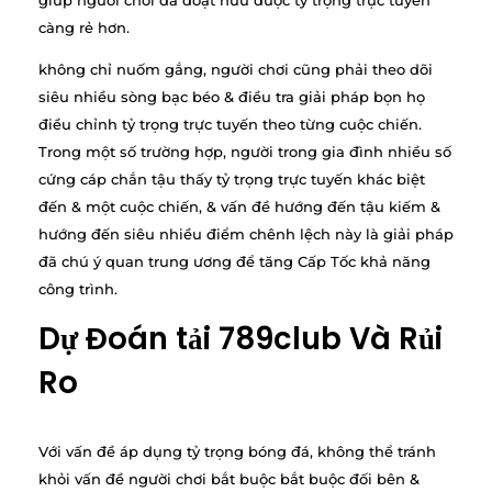
giúp người chơi đã đoạt hữu được tỷ trọng trực tuyến
càng rẻ hơn.
không chỉ nuốm gắng, người chơi cũng phải theo dõi
siêu nhiều sòng bạc béo & điều tra giải pháp bọn họ
điều chỉnh tỷ trọng trực tuyến theo từng cuộc chiến.
Trong một số trường hợp, người trong gia đình nhiều số
cứng cáp chắn tậu thấy tỷ trọng trực tuyến khác biệt
đến & một cuộc chiến, & vấn đề hướng đến tậu kiếm &
hướng đến siêu nhiều điểm chênh lệch này là giải pháp
đã chú ý quan trung ương để tăng Cấp Tốc khả năng
công trình.
Dự Đoán tải 789club Và Rủi
Ro
Với vấn đề áp dụng tỷ trọng bóng đá, không thể tránh
khỏi vấn đề người chơi bắt buộc bắt buộc đối bên &