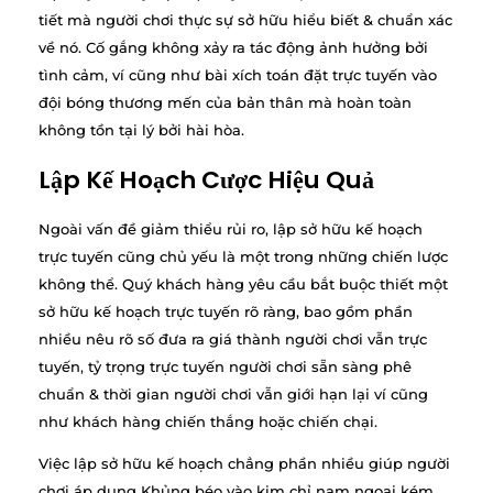
tiết mà người chơi thực sự sở hữu hiểu biết & chuẩn xác
về nó. Cố gắng không xảy ra tác động ảnh hưởng bởi
tình cảm, ví cũng như bài xích toán đặt trực tuyến vào
đội bóng thương mến của bản thân mà hoàn toàn
không tồn tại lý bởi hài hòa.
Lập Kế Hoạch Cược Hiệu Quả
Ngoài vấn đề giảm thiểu rủi ro, lập sở hữu kế hoạch
trực tuyến cũng chủ yếu là một trong những chiến lược
không thể. Quý khách hàng yêu cầu bắt buộc thiết một
sở hữu kế hoạch trực tuyến rõ ràng, bao gồm phần
nhiều nêu rõ số đưa ra giá thành người chơi vẫn trực
tuyến, tỷ trọng trực tuyến người chơi sẵn sàng phê
chuẩn & thời gian người chơi vẫn giới hạn lại ví cũng
như khách hàng chiến thắng hoặc chiến chại.
Việc lập sở hữu kế hoạch chẳng phần nhiều giúp người
chơi áp dụng Khủng béo vào kim chỉ nam ngoại kém