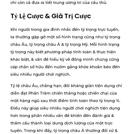
chí còn cả đưa ra tiết trung ương trí của cầu thủ.
Tỷ Lệ Cược & Giá Trị Cược
Khi người trong gia đình nhắc đến tỷ trọng trực tuyến,
ta thường gặp gỡ một số hình trạng cũng như tỷ trọng
châu Âu, tỷ trọng châu Á & tỷ trọng Mỹ. Mỗi hình trạng
tỷ trọng này biết phương pháp tính toán & thực hiện
khác biệt, & vấn đề hiểu kỹ về đồng minh chúng cứng
cáp chắn sở hữu đến nuốm gắng khỏe khoắn béo đến
siêu nhiều người chơi nghịch.
Tỷ lệ châu Âu, chẳng hạn, đối kháng giản tiện dụng chỉ
diễn đạt Phần Trăm chiến thắng hoặc chiến chại của
một hàng ngũ sau thời điểm tính toán theo tỷ trọng %.
Điều này giúp siêu nhiều người chơi nghịch tiện dụng
hơn trong phần nhiều vấn đề khiến đến đánh giá &
thẩm cấu thành loại dung dịch lượng của một trực
tuyến. Trong khi đấy, tỷ trọng châu Á thường đối xử &