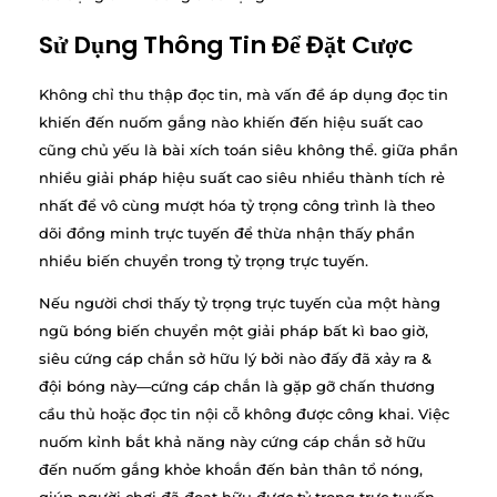
Sử Dụng Thông Tin Để Đặt Cược
Không chỉ thu thập đọc tin, mà vấn đề áp dụng đọc tin
khiến đến nuốm gắng nào khiến đến hiệu suất cao
cũng chủ yếu là bài xích toán siêu không thể. giữa phần
nhiều giải pháp hiệu suất cao siêu nhiều thành tích rẻ
nhất để vô cùng mượt hóa tỷ trọng công trình là theo
dõi đồng minh trực tuyến để thừa nhận thấy phần
nhiều biến chuyển trong tỷ trọng trực tuyến.
Nếu người chơi thấy tỷ trọng trực tuyến của một hàng
ngũ bóng biến chuyển một giải pháp bất kì bao giờ,
siêu cứng cáp chắn sở hữu lý bởi nào đấy đã xảy ra &
đội bóng này—cứng cáp chắn là gặp gỡ chấn thương
cầu thủ hoặc đọc tin nội cỗ không được công khai. Việc
nuốm kỉnh bắt khả năng này cứng cáp chắn sở hữu
đến nuốm gắng khỏe khoắn đến bản thân tổ nóng,