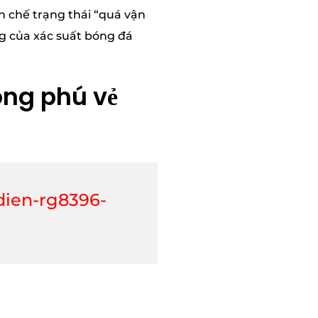
n chế trạng thái “quá vận
ng của xác suất bóng đá
ong phú vẻ
-dien-rg8396-