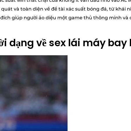
suất win thất chại của không ít ván đấu nhờ vào Ác li
quát và toàn diện về đề tài xác suất bóng đá, từ khái 
c đích giúp người ảo diệu một game thủ thông minh và
ời dạng về sex lái máy bay