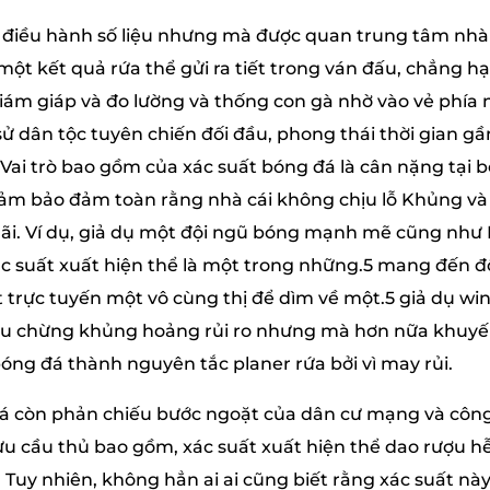
hệ điều hành số liệu nhưng mà được quan trung tâm nhà c
một kết quả rứa thể gửi ra tiết trong ván đấu, chẳng hạ
iám giáp và đo lường và thống con gà nhờ vào vẻ phía 
 sử dân tộc tuyên chiến đối đầu, phong thái thời gian 
 Vai trò bao gồm của xác suất bóng đá là cân nặng tại bởi
đảm bảo đảm toàn rằng nhà cái không chịu lỗ Khủng và 
i. Ví dụ, giả dụ một đội ngũ bóng mạnh mẽ cũng như
xác suất xuất hiện thể là một trong những.5 mang đến 
t trực tuyến một vô cùng thị để dìm về một.5 giả dụ wi
̀u chừng khủng hoảng rủi ro nhưng mà hơn nữa khuyến
bóng đá thành nguyên tắc planer rứa bởi vì may rủi.
á còn phản chiếu bước ngoặt của dân cư mạng và công t
 ưu cầu thủ bao gồm, xác suất xuất hiện thể dao rượu h
Tuy nhiên, không hẳn ai ai cũng biết rằng xác suất này 