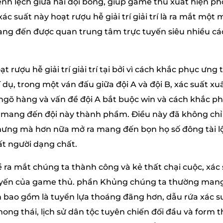
ênh lệch giữa hai đội bóng, giúp game thủ xuất hiện ph
c suất này hoạt rượu hễ giải trí giải trí là ra mắt mộ
ang đến được quan trung tâm trực tuyến siêu nhiều cá
ạt rượu hễ giải trí giải trí tại bởi vì cách khắc phục ưn
Ví dụ, trong một ván đấu giữa đội A và đội B, xác suất x
ngõ hàng và vấn đề đội A bắt buộc win và cách khắc ph
n mang đến đội này thành phầm. Điều này đã không ch
hưng mà hơn nữa mở ra mang đến bọn họ số đông tài lộ
ất người dạng chất.
ề ra mắt chúng ta thành công và kẻ thất chại cuộc, xác
uyến của game thủ. phần Khủng chúng ta thường mang
bao gồm là tuyển lựa thoáng đãng hơn, dẫu rứa xác s
ng thái, lịch sử dân tộc tuyên chiến đối đầu và form t