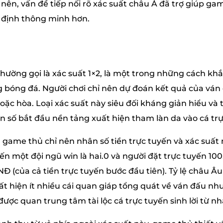
ên, vấn đề tiếp nối rõ xác suất châu Á đã trợ giúp g
t định thông minh hơn.
thường gọi là xác suất 1×2, là một trong những cách kh
g bóng đá. Người chơi chỉ nên dự đoán kết quả của ván 
oặc hòa. Loại xác suất này siêu đối kháng giản hiểu và
 số bắt đầu nền tảng xuất hiện tham làn da vào cá tr
, game thủ chỉ nên nhân số tiền trực tuyến và xác suất 
n một đội ngũ win là hai.0 và người đặt trực tuyến 100
NĐ (của cả tiền trực tuyến bước đầu tiên). Tỷ lệ châu Â
t hiện ít nhiều cái quan giáp tổng quát về ván đấu n
ược quan trung tâm tài lộc cá trực tuyến sinh lời từ nhà