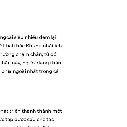
 ngoài siêu nhiều đem lại
ể khai thác Khủng nhất ích
 thường chạm chán, từ đó
g phần này, người dạng thân
phía ngoài nhất trong cá
 phát triển thành thành một
ức tạp được cấu chế tác