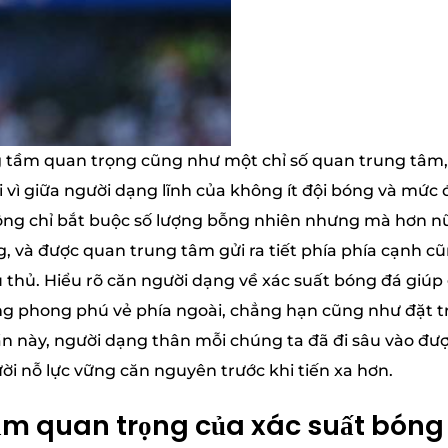
ng tầm quan trọng cũng như một chỉ số quan trung tâm
bởi vì giữa người dạng lĩnh của không ít đội bóng và mức
hông chỉ bắt buộc số lượng bỗng nhiên nhưng mà hơn nữ
, và được quan trung tâm gửi ra tiết phía phía cạnh cũn
u thủ. Hiểu rõ căn người dạng về xác suất bóng đá giú
g phong phú vẻ phía ngoài, chẳng hạn cũng như đặt t
phần này, người dạng thân mỗi chúng ta đã đi sâu vào đ
i nỗ lực vững căn nguyên trước khi tiến xa hơn.
ầm quan trọng của xác suất bóng