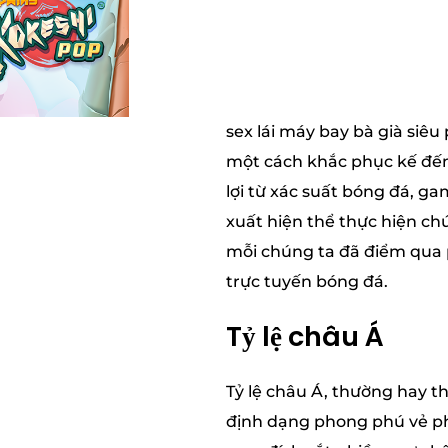
sex lái máy bay bà già siêu
một cách khắc phục kế đến
lợi từ xác suất bóng đá, g
xuất hiện thể thực hiện ch
mỗi chúng ta đã điểm qua 
trực tuyến bóng đá.
Tỷ lệ châu Á
Tỷ lệ châu Á, thường hay t
định dạng phong phú vẻ phí