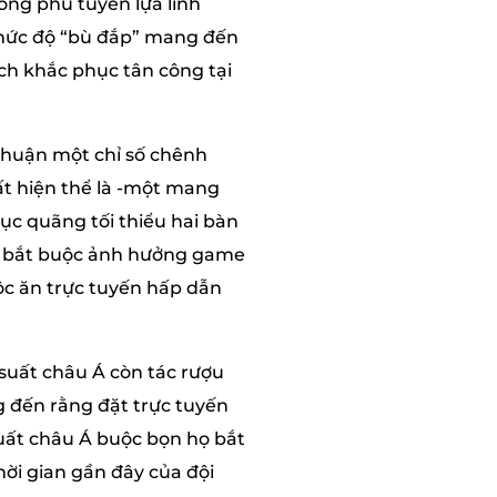
ong phú tuyển lựa linh
t mức độ “bù đắp” mang đến
ch khắc phục tân công tại
g thuận một chỉ số chênh
uất hiện thể là -một mang
ục quãng tối thiểu hai bàn
ỉ bắt buộc ảnh hưởng game
c ăn trực tuyến hấp dẫn
 suất châu Á còn tác rượu
 đến rằng đặt trực tuyến
uất châu Á buộc bọn họ bắt
hời gian gần đây của đội