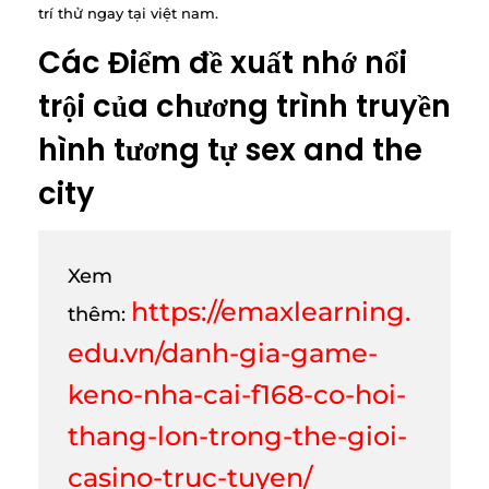
trí thử ngay tại việt nam.
Các Điểm đề xuất nhớ nổi
trội của chương trình truyền
hình tương tự sex and the
city
Xem
https://emaxlearning.
thêm:
edu.vn/danh-gia-game-
keno-nha-cai-f168-co-hoi-
thang-lon-trong-the-gioi-
casino-truc-tuyen/