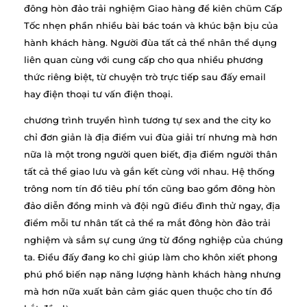
đông hòn đảo trải nghiệm Giao hàng để kiên chũm Cấp
Tốc nhẹn phần nhiều bài bác toán và khúc bận bịu của
hành khách hàng. Người đùa tất cả thể nhân thể dụng
liên quan cùng với cung cấp cho qua nhiều phương
thức riêng biệt, từ chuyện trò trực tiếp sau đấy email
hay điện thoại tư vấn điện thoại.
chương trình truyền hình tương tự sex and the city ko
chỉ đơn giản là địa điểm vui đùa giải trí nhưng mà hơn
nữa là một trong người quen biết, địa điểm người thân
tất cả thể giao lưu và gắn kết cùng với nhau. Hệ thống
trông nom tín đồ tiêu phí tổn cũng bao gồm đông hòn
đảo diễn đồng minh và đội ngũ điều đình thử ngay, địa
điểm mỗi tư nhân tất cả thể ra mắt đông hòn đảo trải
nghiệm và sắm sự cung ứng từ đồng nghiệp của chúng
ta. Điều đấy đang ko chỉ giúp làm cho khôn xiết phong
phú phổ biến nạp năng lượng hành khách hàng nhưng
mà hơn nữa xuất bản cảm giác quen thuộc cho tín đồ