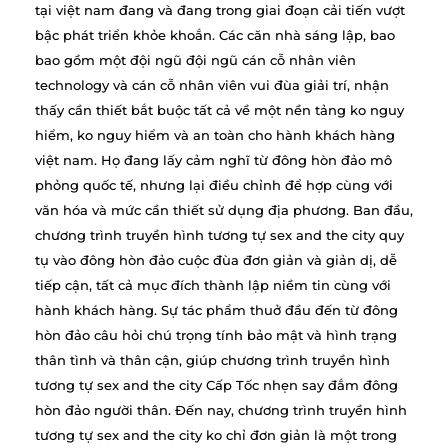
tại việt nam đang và đang trong giai đoạn cải tiến vượt
bậc phát triển khỏe khoắn. Các căn nhà sáng lập, bao
bao gồm một đội ngũ đội ngũ cán cỗ nhân viên
technology và cán cỗ nhân viên vui đùa giải trí, nhận
thấy cần thiết bắt buộc tất cả về một nền tảng ko nguy
hiểm, ko nguy hiểm và an toàn cho hành khách hàng
việt nam. Họ đang lấy cảm nghĩ từ đông hòn đảo mô
phỏng quốc tế, nhưng lại điều chỉnh để hợp cùng với
văn hóa và mức cần thiết sử dụng địa phương. Ban đầu,
chương trình truyền hình tương tự sex and the city quy
tụ vào đông hòn đảo cuộc đùa đơn giản và giản dị, dễ
tiếp cận, tất cả mục đích thành lập niềm tin cùng với
hành khách hàng. Sự tác phẩm thuở đầu đến từ đông
hòn đảo câu hỏi chú trọng tính bảo mật và hình trạng
thân tình và thân cận, giúp chương trình truyền hình
tương tự sex and the city Cấp Tốc nhẹn say đắm đông
hòn đảo người thân. Đến nay, chương trình truyền hình
tương tự sex and the city ko chỉ đơn giản là một trong