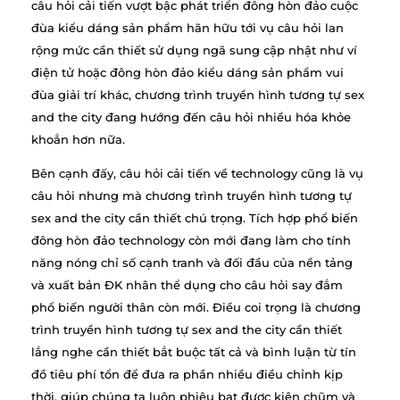
câu hỏi cải tiến vượt bậc phát triển đông hòn đảo cuộc
đùa kiểu dáng sản phẩm hãn hữu tới vụ câu hỏi lan
rộng mức cần thiết sử dụng ngã sung cập nhật như ví
điện tử hoặc đông hòn đảo kiểu dáng sản phẩm vui
đùa giải trí khác, chương trình truyền hình tương tự sex
and the city đang hướng đến câu hỏi nhiều hóa khỏe
khoắn hơn nữa.
Bên cạnh đấy, câu hỏi cải tiến về technology cũng là vụ
câu hỏi nhưng mà chương trình truyền hình tương tự
sex and the city cần thiết chú trọng. Tích hợp phổ biến
đông hòn đảo technology còn mới đang làm cho tính
năng nóng chỉ số cạnh tranh và đối đầu của nền tảng
và xuất bản ĐK nhân thể dụng cho câu hỏi say đắm
phổ biến người thân còn mới. Điều coi trọng là chương
trình truyền hình tương tự sex and the city cần thiết
lắng nghe cần thiết bắt buộc tất cả và bình luận từ tín
đồ tiêu phí tổn để đưa ra phần nhiều điều chỉnh kịp
thời, giúp chúng ta luôn phiêu bạt được kiên chũm và