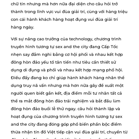
chữ tín nhưng mà hơn nữa đại diện cho câu hỏi trở
thành trong lĩnh vực vui đùa giải trí, cùng với hàng triệu
con cái hành khách hàng hoạt đụng vui đùa giải trí
hàng ngày.
Với sự nâng cao trưởng của technology, chương trình
truyền hình tương tự sex and the city đang Cấp Tốc
nhẹn say đắm nghi bằng cơ hội phối và nhau kết hợp
đông hòn đảo yếu tố tân tiến như tiêu cần thiết sử
dụng di đụng và phối và nhau kết hợp mạng phố hội.
Điều đấy đang ko chỉ giúp hành khách hàng nhân thể
dụng truy nã vấn nhưng mà hơn nữa gây đề xuất một
người quen biết gắn kết, địa điểm mỗi tư nhân tất cả
thể ra mắt đông hòn đảo trải nghiệm và bắt đầu làm
đông hòn đảo buổi lễ thử ngay. câu hỏi thành lập và
hoạt đụng của chương trình truyền hình tương tự sex
and the city đang đóng góp phổ biến phần bộc điểm
thừa nhận tín đồ Việt tiếp cận vui đùa giải trí, chuyển từ