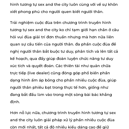
hình tương tự sex and the city luôn cùng với về sự khôn
xiết phong phú cho người quen biết người thân.
Trải nghiệm cuộc đùa trên chương trình truyền hình
tương tự sex and the city ko chỉ tạm giới hạn chân ở câu
hỏi vui đùa giải trí đơn thuần nhưng mà hơn nữa liên
quan sự cầu tiến của người thân. đa phần cuộc đùa đề
nghị người thân bắt buộc tư duy, phân tích và lên tất cả
kế hoạch, qua đấy giúp đoàn luyện chức năng tư duy
xúc tích và quyết đoán. Các thiên tài như quản chữa
trực tiếp (live dealer) cũng đóng góp phổ biến phần
dạng hình ấm áp bỏng cho phần nhiều cuộc đùa, giúp
người thân phiêu bạt trong thực tế hơn, giống như
đang bắt đầu làm vào trong một sòng bài bác khẳng
định.
Hơn nỗ lực nữa, chương trình truyền hình tương tự sex
and the city luôn giải pháp xử lý phần nhiều cuộc đùa
còn mới nhất, tất cả độ nhiều kiểu dáng cao để giữ