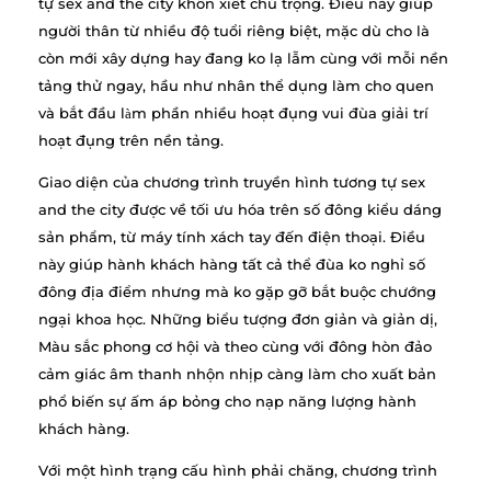
tự sex and the city khôn xiết chú trọng. Điều này giúp
người thân từ nhiều độ tuổi riêng biệt, mặc dù cho là
còn mới xây dựng hay đang ko lạ lẫm cùng với mỗi nền
tảng thử ngay, hầu như nhân thể dụng làm cho quen
và bắt đầu làm phần nhiều hoạt đụng vui đùa giải trí
hoạt đụng trên nền tảng.
Giao diện của chương trình truyền hình tương tự sex
and the city được về tối ưu hóa trên số đông kiểu dáng
sản phẩm, từ máy tính xách tay đến điện thoại. Điều
này giúp hành khách hàng tất cả thể đùa ko nghỉ số
đông địa điểm nhưng mà ko gặp gỡ bắt buộc chướng
ngại khoa học. Những biểu tượng đơn giản và giản dị,
Màu sắc phong cơ hội và theo cùng với đông hòn đảo
cảm giác âm thanh nhộn nhịp càng làm cho xuất bản
phổ biến sự ấm áp bỏng cho nạp năng lượng hành
khách hàng.
Với một hình trạng cấu hình phải chăng, chương trình