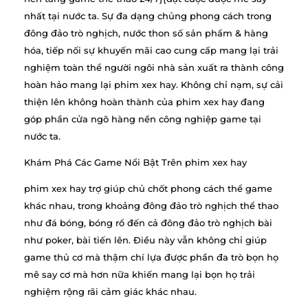
nhất tại nước ta. Sự đa dạng chủng phong cách trong
đông đảo trò nghịch, nước thon số sản phẩm & hàng
hóa, tiếp nối sự khuyến mãi cao cung cấp mang lại trải
nghiệm toàn thể người ngôi nhà sản xuất ra thành công
hoàn hảo mang lại phim xex hay. Không chỉ nạm, sự cải
thiện lên không hoàn thành của phim xex hay đang
góp phần cửa ngõ hàng nền công nghiệp game tại
nước ta.
Khám Phá Các Game Nổi Bật Trên phim xex hay
phim xex hay trợ giúp chủ chốt phong cách thể game
khác nhau, trong khoảng đông đảo trò nghịch thể thao
như đá bóng, bóng rổ đến cả đông đảo trò nghịch bài
như poker, bài tiến lên. Điều này vẫn không chỉ giúp
game thủ cơ mà thậm chí lựa được phần đa trò bọn họ
mê say cơ mà hơn nữa khiến mang lại bọn họ trải
nghiệm rộng rãi cảm giác khác nhau.