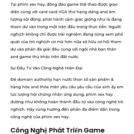
Tại phim xex hay, đông đảo game thể thao được giao
diện cùng với card card VGA thứ hạng dáng and âm
lượng sôi động, phát hành cảm giác giống như là đang
tham dự vào trong một trận đấu trong thực tiễn. Người
nghịch không chỉ được trải nghiệm đang từng xem phổ
quát của trò nghịch cơ mà hơn nữa sở hữu cơ hội tham
dự vào phần đa giải đấu cùng với ngôi nhà bạn thân
and game thủ khác trên đất nước.
Sự Đầu Tư Vào Công Nghệ Hiện Đại
Để domain authority hạn nước thon số sản phẩm &
hàng hóa and thỏa mãn yêu cầu yêu cầu của anh ấy em
lực lượng hội chứng nhân ứng dụng, phim xex hay
dường như không hoàn thành đầu tứ vào công nghệ trò
nghịch. Hãy cùng hướng đến phần đa điểm dấn trong
công nghệ của phim xex hay.
Công Nghệ Phát Triển Game