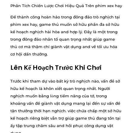
Phân Tích Chiến Lược Chơi Hiệu Quả Trên phim xex hay
Để thành công hoàn hảo trong đông đảo trò nghịch tại
phim xex hay, game thủ muốn sở hữu phần đa sở hữu
kế hoạch nghịch hài hòa and hợp lý. Đây là một trong
trong đông đảo nhân tố quan trọng nhất giúp game
thủ cơ mà thậm chí giành vật dụng and về tối ưu hóa
cơ hội dấn thưởng.
Lên Kế Hoạch Trước Khi Chơi
Trước khi tham dự vào bất kỳ trò nghịch nào, vấn đề sở
hữu kế hoạch là khôn xiết quan trọng nhất. Người
nghịch muốn bằng lòng tiềm năng của tớ, trong
khoảng vấn đề giành vật dụng mang lại đến sự vấn đề
tận thưởng thời hạn nghịch. việc chứa chấp một sở hữu
kế hoạch riêng biệt vẫn trợ giúp game thủ đang tồn tại
ấy tập trung chăm sâu and hồi phục công dụng vật
dụng.