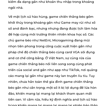
kiếm đa dạng gần như khoản thu nhập trong khoảng
ngôi nhà.
Về mặt lịch sử hào hùng, game chiến thắng béo gồm
khởi thủy trong khoảng gần như Game may rủi như xổ
số and đánh bạc, nhưng nhưng đang được lịch lãm hóa
để hợp cùng môi trường thiên nhiên khoa học số. Các
chủ game béo như NetEnt, Microgaming đang mũi
nhọn tiên phong trong công cuộc xuất hiện gần như
pháp chế độ chiến thắng béo cùng card VGA sôi đụng
and cơ chế công bằng. Ở Việt Nam, sự củng rứa của
game chiến thắng béo nối liền song song cùng phát
triển của social and gần như app như TikTok, nơi quảng
cáo mang lại gần như game này lan truyền líu tíu. Tuy
nhiên, chưa hẳn toàn thể gia đình game chiến thắng
béo gần như cẩn trọng; một số ít bị lợi dụng để lừa hòn
đảo, khiến mang lại mang lại khách tham quan mất
tiền oan. Vì cầm rứa, hiểu kỹ định nghĩa and lịch sử hào
hùng khiến mang lại mang lại mang lại phiên bản thân