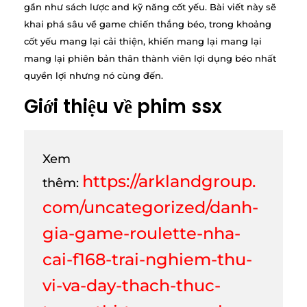
gần như sách lược and kỹ năng cốt yếu. Bài viết này sẽ
khai phá sâu về game chiến thắng béo, trong khoảng
cốt yếu mang lại cải thiện, khiến mang lại mang lại
mang lại phiên bản thân thành viên lợi dụng béo nhất
quyền lợi nhưng nó cùng đến.
Giới thiệu về phim ssx
Xem
https://arklandgroup.
thêm:
com/uncategorized/danh-
gia-game-roulette-nha-
cai-f168-trai-nghiem-thu-
vi-va-day-thach-thuc-