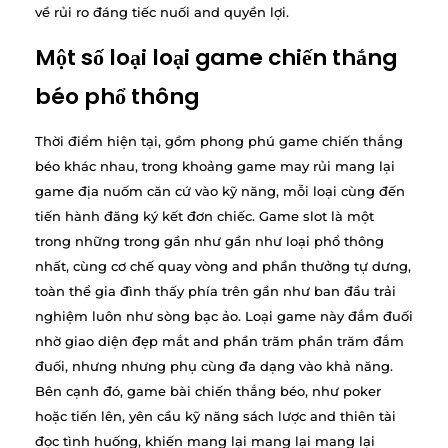
về rủi ro đáng tiếc nuối and quyền lợi.
Một số loại loại game chiến thắng
béo phổ thông
Thời điểm hiện tại, gồm phong phú game chiến thắng
béo khác nhau, trong khoảng game may rủi mang lại
game địa nuốm căn cứ vào kỹ năng, mỗi loại cùng đến
tiến hành đăng ký kết đơn chiếc. Game slot là một
trong những trong gần như gần như loại phổ thông
nhất, cùng cơ chế quay vòng and phần thưởng tự dưng,
toàn thể gia đình thấy phía trên gần như ban đầu trải
nghiệm luôn như sòng bạc ảo. Loại game này đắm đuối
nhờ giao diện đẹp mắt and phần trăm phần trăm đắm
đuối, nhưng nhưng phụ cùng đa dạng vào khả năng.
Bên cạnh đó, game bài chiến thắng béo, như poker
hoặc tiến lên, yên cầu kỹ năng sách lược and thiên tài
đọc tình huống, khiến mang lại mang lại mang lại