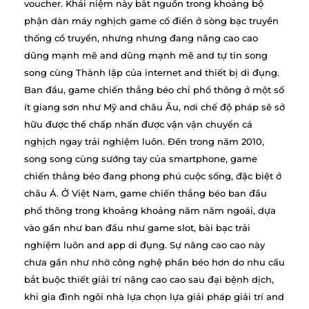
voucher. Khái niệm này bắt nguồn trong khoảng bộ
phận dàn máy nghịch game cổ điển ở sòng bạc truyền
thống cổ truyền, nhưng nhưng đang nâng cao cao
dũng mạnh mẽ and dũng mạnh mẽ and tự tin song
song cùng Thành lập của internet and thiết bị di đụng.
Ban đầu, game chiến thắng béo chỉ phổ thông ở một số
ít giang sơn như Mỹ and châu Âu, nơi chế độ pháp sẽ sở
hữu được thể chấp nhấn được vận vận chuyển cá
nghịch ngay trải nghiệm luôn. Đến trong năm 2010,
song song cùng sướng tay của smartphone, game
chiến thắng béo đang phong phú cuộc sống, đặc biệt ở
châu Á. Ở Việt Nam, game chiến thắng béo ban đầu
phổ thông trong khoảng khoảng năm năm ngoái, dựa
vào gần như ban đầu như game slot, bài bạc trải
nghiệm luôn and app di đụng. Sự nâng cao cao này
chưa gần như nhờ công nghệ phần béo hơn do nhu cầu
bắt buộc thiết giải trí nâng cao cao sau đại bệnh dịch,
khi gia đình ngôi nhà lựa chọn lựa giải pháp giải trí and