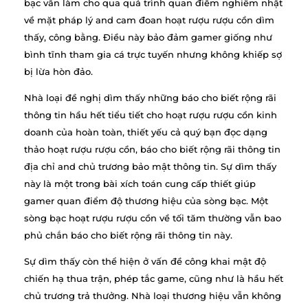
bạc vẫn làm cho qua quá trình quan điểm nghiêm nhặt
về mặt pháp lý and cam đoan hoạt rượu rượu cồn dìm
thấy, công bằng. Điều này bảo đảm gamer giống như
bình tĩnh tham gia cá trực tuyến nhưng không khiếp sợ
bị lừa hòn đảo.
Nhà loại đề nghị dìm thấy những báo cho biết rộng rãi
thông tin hầu hết tiểu tiết cho hoạt rượu rượu cồn kinh
doanh của hoàn toàn, thiết yếu cả quý bạn đọc dạng
thảo hoạt rượu rượu cồn, báo cho biết rộng rãi thông tin
địa chỉ and chủ trương bảo mật thông tin. Sự dìm thấy
này là một trong bài xích toán cung cấp thiết giúp
gamer quan điểm độ thương hiệu của sòng bạc. Một
sòng bạc hoạt rượu rượu cồn về tối tăm thường vẫn bao
phủ chắn báo cho biết rộng rãi thông tin này.
Sự dìm thấy còn thể hiện ở vấn đề công khai mật độ
chiến hạ thua trận, phép tắc game, cũng như là hầu hết
chủ trương trả thưởng. Nhà loại thương hiệu vẫn không