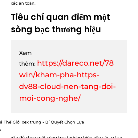
xác an toàn.
Tiêu chí quan điểm một
sòng bạc thương hiệu
Xem
https://dareco.net/78
thêm:
win/kham-pha-https-
dv88-cloud-nen-tang-doi-
moi-cong-nghe/
vấn đề chọn một sòng bạc thương hiệu yên cầu sự an