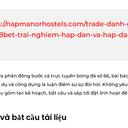
s://napmanorhostels.com/trade-danh
-f8bet-trai-nghiem-hap-dan-va-hap-d
đa phần đông bước cá trực tuyến bóng đá số 66, bài bá
í dụ và công dụng là luận điểm sự sự đòi hỏi. Không yêu
u gồm teó kế hoạch, bắt cầu và sắp tới đặt linh hoạt để
và bắt cầu tài liệu