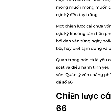
mong muốn mong muốn cực 
cực kỳ đến tay trắng.
Một chiến lược cai chữa vố
cực kỳ khoảng tầm tiền phù
bộ́i đến vẫn từng ngày hoặ
bộ́i, hãy biết tạm dừng và b
Quan trọng hơn cả là yêu c
soát và điều hành tình yêu
vốn. Quản lý vốn chẳng phầ
đá số 66
.
Chiến lược c
66