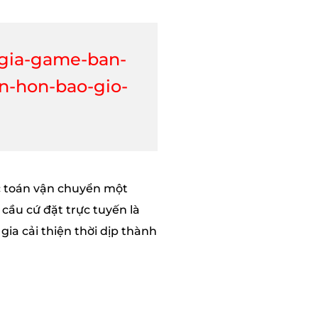
-gia-game-ban-
an-hon-bao-gio-
c toán vận chuyển một
 cầu cứ đặt trực tuyến là
 gia cải thiện thời dịp thành