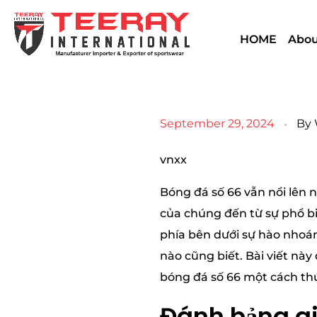
HOME
Abou
September 29, 2024
By
vnxx
Bóng đá số 66 vẫn nổi lên 
của chúng đến từ sự phổ bi
phía bên dưới sự hào nhoá
nào cũng biết. Bài viết này
bóng đá số 66 một cách th
Đánh bảng gi