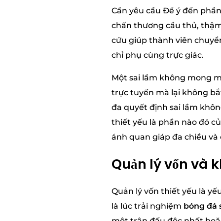
Cần yêu cầu Để ý đến phần 
chấn thương cầu thủ, thậm 
cứu giúp thành viên chuyển
chỉ phụ cùng trực giác.
Một sai lầm không mong m
trực tuyến mà lại không bắ
đa quyết định sai lầm khôn
thiết yếu là phần nào đó c
ánh quan giáp đa chiều và
Quản lý vốn và 
Quản lý vốn thiết yếu là y
là lúc trải nghiệm
bóng đá 
một trận đấu độc nhất hoặc 