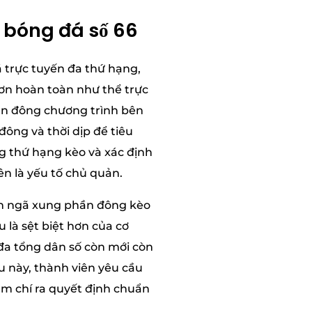
g bóng đá số 66
 trực tuyến đa thứ hạng,
 hơn hoàn toàn như thể trực
hần đông chương trình bên
ông và thời dịp để tiêu
ng thứ hạng kèo và xác định
n là yếu tố chủ quản.
ên ngã xung phần đông kèo
 là sệt biệt hơn của cơ
đa tổng dân số còn mới còn
u này, thành viên yêu cầu
ậm chí ra quyết định chuẩn