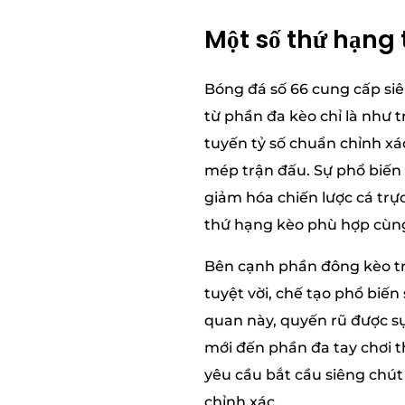
Một số thứ hạng 
Bóng đá số 66 cung cấp siê
từ phần đa kèo chỉ là như t
tuyến tỷ số chuẩn chỉnh xá
mép trận đấu. Sự phổ biến
giảm hóa chiến lược cá trự
thứ hạng kèo phù hợp cùng 
Bên cạnh phần đông kèo tr
tuyệt vời, chế tạo phổ biế
quan này, quyến rũ được s
mới đến phần đa tay chơi t
yêu cầu bắt cầu siêng chút
chỉnh xác.