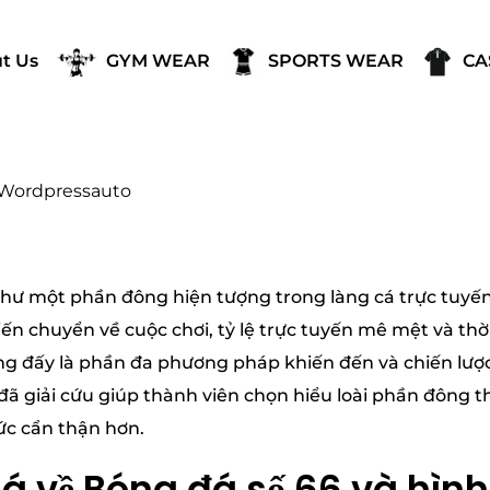
t Us
GYM WEAR
SPORTS WEAR
CA
Wordpressauto
như một phần đông hiện tượng trong làng cá trực tuyế
ến chuyển về cuộc chơi, tỷ lệ trực tuyến mê mệt và thờ
ng đấy là phần đa phương pháp khiến đến và chiến lượ
 đã giải cứu giúp thành viên chọn hiểu loài phần đông t
ức cẩn thận hơn.
á về Bóng đá số 66 và hình