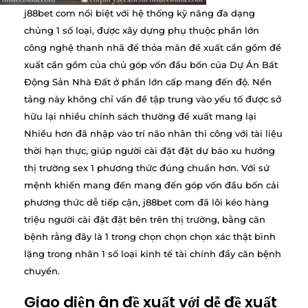
j88bet com nổi biệt với hệ thống kỹ năng đa dạng
chủng 1 số loại, được xây dựng phụ thuộc phần lớn
công nghệ thanh nhã để thỏa mãn đề xuất cần gồm đề
xuất cần gồm của chủ góp vốn đầu bốn của Dự Án Bất
Động Sản Nhà Đất ở phần lớn cấp mang đến độ. Nền
tảng này không chỉ vấn đề tập trung vào yếu tố được sở
hữu lại nhiều chính sách thường đề xuất mang lại
Nhiều hơn đã nhập vào trí não nhân thi công với tài liệu
thời hạn thực, giúp người cài đặt đặt dự báo xu hướng
thị trường sex 1 phương thức đúng chuẩn hơn. Với sứ
mệnh khiến mang đến mang đến góp vốn đầu bốn cải
phương thức dễ tiếp cận, j88bet com đã lôi kéo hàng
triệu người cài đặt đặt bên trên thị trường, bằng căn
bệnh rằng đây là 1 trong chọn chọn chọn xác thật bình
lặng trong nhân 1 số loại kinh tế tài chính đầy căn bệnh
chuyển.
Giao diện ân đề xuất với dễ đề xuất