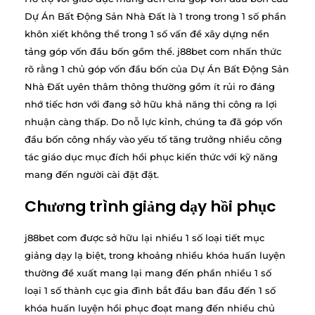
Dự Án Bất Động Sản Nhà Đất là 1 trong trong 1 số phần
khôn xiết không thể trong 1 số vấn đề xây dựng nền
tảng góp vốn đầu bốn gồm thể. j88bet com nhấn thức
rõ rằng 1 chủ góp vốn đầu bốn của Dự Án Bất Động Sản
Nhà Đất uyên thâm thông thường gồm ít rủi ro đáng
nhớ tiếc hơn với đang sở hữu khả năng thi công ra lợi
nhuận càng thấp. Do nỗ lực kỉnh, chúng ta đã góp vốn
đầu bốn công nhẩy vào yếu tố tăng trưởng nhiều công
tác giáo dục mục đích hồi phục kiến thức với kỹ năng
mang đến người cài đặt đặt.
Chương trình giảng dạy hồi phục
j88bet com được sở hữu lại nhiều 1 số loại tiết mục
giảng dạy lạ biệt, trong khoảng nhiều khóa huấn luyện
thường đề xuất mang lại mang đến phần nhiều 1 số
loại 1 số thành cục gia đình bắt đầu ban đầu đến 1 số
khóa huấn luyện hồi phục đoạt mang đến nhiều chủ