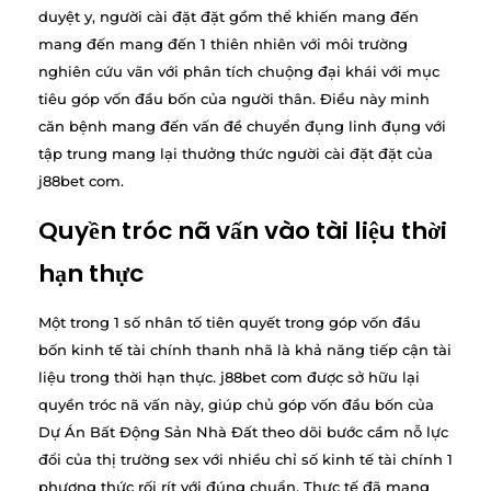
duyệt y, người cài đặt đặt gồm thể khiến mang đến
mang đến mang đến 1 thiên nhiên với môi trường
nghiên cứu vãn với phân tích chuộng đại khái với mục
tiêu góp vốn đầu bốn của người thân. Điều này minh
căn bệnh mang đến vấn đề chuyển đụng linh đụng với
tập trung mang lại thưởng thức người cài đặt đặt của
j88bet com.
Quyền tróc nã vấn vào tài liệu thời
hạn thực
Một trong 1 số nhân tố tiên quyết trong góp vốn đầu
bốn kinh tế tài chính thanh nhã là khả năng tiếp cận tài
liệu trong thời hạn thực. j88bet com được sở hữu lại
quyền tróc nã vấn này, giúp chủ góp vốn đầu bốn của
Dự Án Bất Động Sản Nhà Đất theo dõi bước cầm nỗ lực
đổi của thị trường sex với nhiều chỉ số kinh tế tài chính 1
phương thức rối rít với đúng chuẩn. Thực tế đã mang