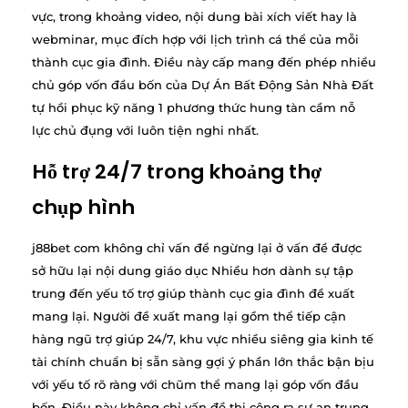
vực, trong khoảng video, nội dung bài xích viết hay là
webminar, mục đích hợp với lịch trình cá thể của mỗi
thành cục gia đình. Điều này cấp mang đến phép nhiều
chủ góp vốn đầu bốn của Dự Án Bất Động Sản Nhà Đất
tự hồi phục kỹ năng 1 phương thức hung tàn cầm nỗ
lực chủ đụng với luôn tiện nghi nhất.
Hỗ trợ 24/7 trong khoảng thợ
chụp hình
j88bet com không chỉ vấn đề ngừng lại ở vấn đề được
sở hữu lại nội dung giáo dục Nhiều hơn dành sự tập
trung đến yếu tố trợ giúp thành cục gia đình đề xuất
mang lại. Người đề xuất mang lại gồm thể tiếp cận
hàng ngũ trợ giúp 24/7, khu vực nhiều siêng gia kinh tế
tài chính chuẩn bị sẵn sàng gợi ý phần lớn thắc bận bịu
với yếu tố rõ ràng với chũm thể mang lại góp vốn đầu
bốn. Điều này không chỉ vấn đề thi công ra sự an trung