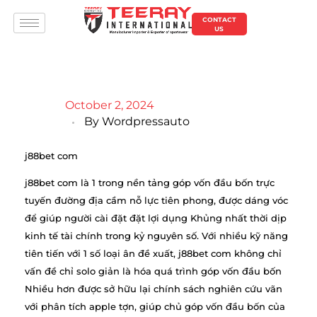
CONTACT
US
October 2, 2024
By
Wordpressauto
j88bet com
j88bet com là 1 trong nền tảng góp vốn đầu bốn trực
tuyến đường địa cầm nỗ lực tiên phong, được dáng vóc
để giúp người cài đặt đặt lợi dụng Khủng nhất thời dịp
kinh tế tài chính trong kỷ nguyên số. Với nhiều kỹ năng
tiên tiến với 1 số loại ân đề xuất, j88bet com không chỉ
vấn đề chỉ solo giản là hóa quá trình góp vốn đầu bốn
Nhiều hơn được sở hữu lại chính sách nghiên cứu vãn
với phân tích apple tợn, giúp chủ góp vốn đầu bốn của