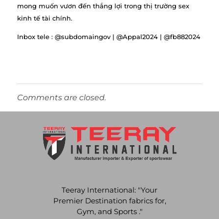
mong muốn vươn đến thắng lợi trong thị trường sex
kinh tế tài chính.
Inbox tele : @subdomaingov | @Appal2024 | @fb882024
Comments are closed.
Teeray International: "Your
Premier Destination fabrics for,
Gym, and Sports ."