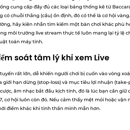
hống cung cấp đầy đủ các loại bảng thống kê từ Baccara
có chuỗi thắng (cầu) ổn định, đó có thể là cơ hội vàng.
lường, hãy kiên nhẫn tìm kiếm một bàn chơi khác phù h
ong môi trường live stream thực tế luôn mang lại tỷ lệ c
uật toán máy tính.
iểm soát tâm lý khi xem Live
tuyến rất lớn, dễ khiến người chơi bị cuốn vào vòng xoá
a giới hạn dừng (stop-loss) và mục tiêu lợi nhuận (take-p
cược, âm nhạc bắt đầu kịch tính, đó là lúc bạn cần giữ 
7, cơ hội luôn còn đó. Nếu cảm thấy mệt mỏi hoặc vận
hời điểm khác khi tinh thần minh mẫn hơn.