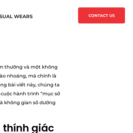
CONTACT US
SUAL WEARS
 tầm thường và một không
hào nhoáng, mà chính là
ong bài viết này, chúng ta
t cuộc hành trình “mục sở
 và không gian số dường
à thính giác