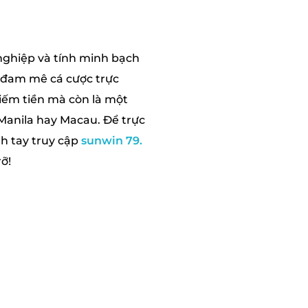
nghiệp và tính minh bạch
ồ đam mê cá cược trực
kiếm tiền mà còn là một
 Manila hay Macau. Để trực
nh tay truy cập
sunwin 79.
ỡ!