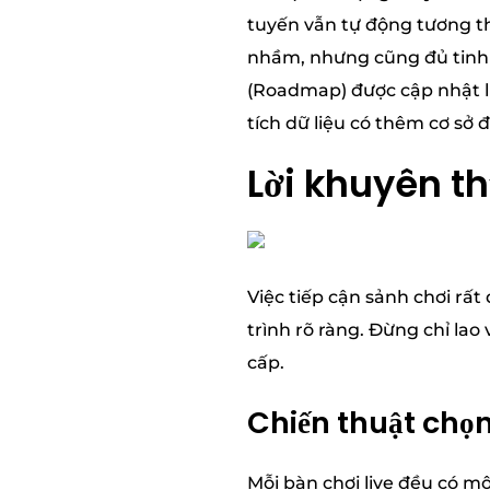
tuyến vẫn tự động tương th
nhầm, nhưng cũng đủ tinh 
(Roadmap) được cập nhật li
tích dữ liệu có thêm cơ sở
Lời khuyên th
Việc tiếp cận sảnh chơi rất
trình rõ ràng. Đừng chỉ la
cấp.
Chiến thuật chọn
Mỗi bàn chơi live đều có mộ