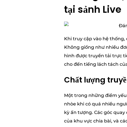
tại sảnh Live
Khi truy cập vào hệ thống, 
Không giống như nhiều đơn
hình được truyền tải trực t
cho đến tiếng lách tách củ
Chất lượng truyề
Một trong những điểm yếu c
nhòe khi có quá nhiều người
kỳ ấn tượng. Các góc quay
của khu vực chia bài, và cá