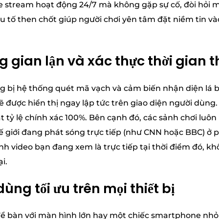
ve stream hoạt động 24/7 mà không gặp sự cố, đòi hỏi
u tố then chốt giúp người chơi yên tâm đặt niềm tin vào
 gian lận và xác thực thời gian t
g bị hệ thống quét mã vạch và cảm biến nhận diện lá bà
sẽ được hiển thị ngay lập tức trên giao diện người dùng
ạt tỷ lệ chính xác 100%. Bên cạnh đó, các sảnh chơi luô
hế giới đang phát sóng trực tiếp (như CNN hoặc BBC) ở p
 video bạn đang xem là trực tiếp tại thời điểm đó, k
i.
ùng tối ưu trên mọi thiết bị
ể bàn với màn hình lớn hay một chiếc smartphone nhỏ 