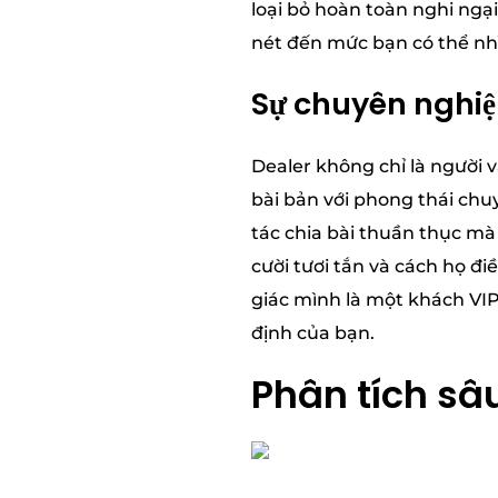
loại bỏ hoàn toàn nghi ngại
nét đến mức bạn có thể nhì
Sự chuyên nghiệ
Dealer không chỉ là người v
bài bản với phong thái chu
tác chia bài thuần thục mà
cười tươi tắn và cách họ đi
giác mình là một khách VIP
định của bạn.
Phân tích sâu