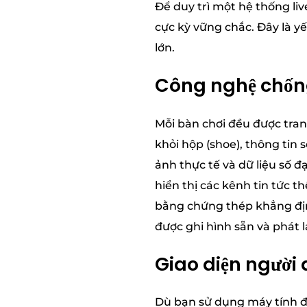
Để duy trì một hệ thống li
cực kỳ vững chắc. Đây là yế
lớn.
Công nghệ chống
Mỗi bàn chơi đều được tran
khỏi hộp (shoe), thông tin 
ảnh thực tế và dữ liệu số đ
hiển thị các kênh tin tức t
bằng chứng thép khẳng định
được ghi hình sẵn và phát lạ
Giao diện người d
Dù bạn sử dụng máy tính đ