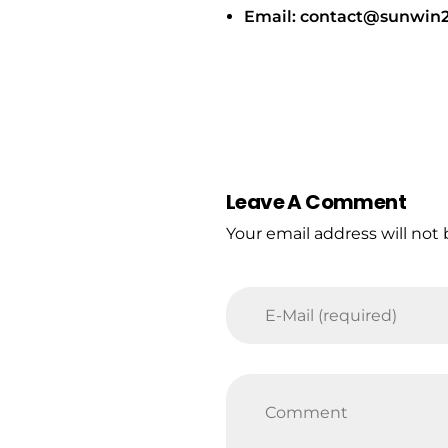
Email: contact@sunwin
Leave A Comment
Your email address will not